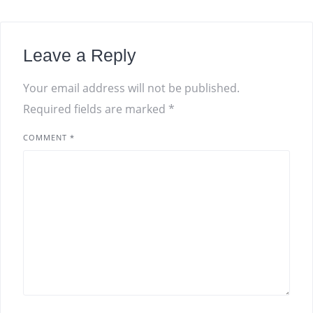
Leave a Reply
Your email address will not be published.
Required fields are marked
*
COMMENT
*