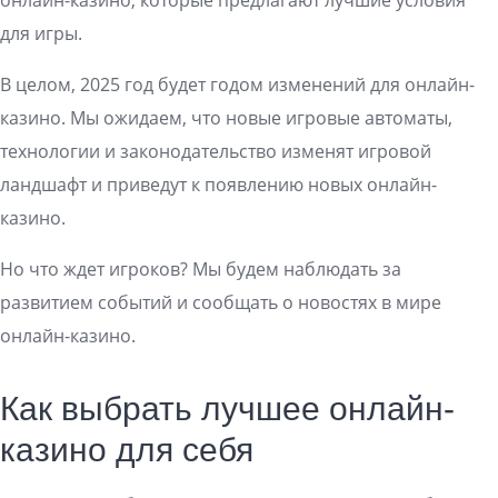
онлайн-казино, которые предлагают лучшие условия
для игры.
В целом, 2025 год будет годом изменений для онлайн-
казино. Мы ожидаем, что новые игровые автоматы,
технологии и законодательство изменят игровой
ландшафт и приведут к появлению новых онлайн-
казино.
Но что ждет игроков? Мы будем наблюдать за
развитием событий и сообщать о новостях в мире
онлайн-казино.
Как выбрать лучшее онлайн-
казино для себя