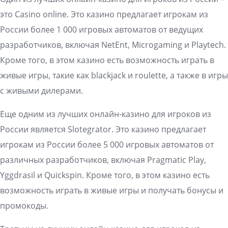
это Casino online. Это казино предлагает игрокам из
России более 1 000 игровых автоматов от ведущих
разработчиков, включая NetEnt, Microgaming и Playtech.
Кроме того, в этом казино есть возможность играть в
живые игры, такие как blackjack и roulette, а также в игры
с живыми дилерами.
Еще одним из лучших онлайн-казино для игроков из
России является Slotegrator. Это казино предлагает
игрокам из России более 5 000 игровых автоматов от
различных разработчиков, включая Pragmatic Play,
Yggdrasil и Quickspin. Кроме того, в этом казино есть
возможность играть в живые игры и получать бонусы и
промокоды.