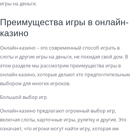
игры на деньги.
Преимущества игры в онлайн-
казино
Онлайн-казино – это современный способ играть в
слоты и другие игры на деньги, не покидая свой дом. В
этом разделе мы рассмотрим преимущества игры в
онлайн-казино, которые делают это предпочтительным
выбором для многих игроков.
Большой выбор игр
Онлайн-казино предлагают огромный выбор игр,
включая слоты, карточные игры, рулетку и другие. Это
означает, что игроки могут найти игру, которая им