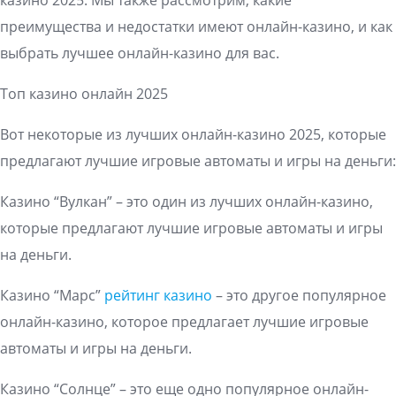
казино 2025. Мы также рассмотрим, какие
преимущества и недостатки имеют онлайн-казино, и как
выбрать лучшее онлайн-казино для вас.
Топ казино онлайн 2025
Вот некоторые из лучших онлайн-казино 2025, которые
предлагают лучшие игровые автоматы и игры на деньги:
Казино “Вулкан” – это один из лучших онлайн-казино,
которые предлагают лучшие игровые автоматы и игры
на деньги.
Казино “Марс”
рейтинг казино
– это другое популярное
онлайн-казино, которое предлагает лучшие игровые
автоматы и игры на деньги.
Казино “Солнце” – это еще одно популярное онлайн-