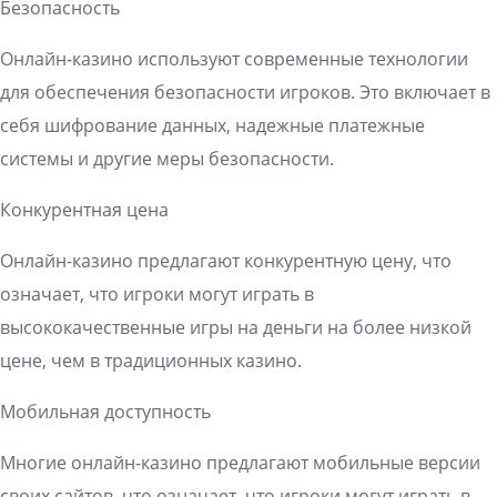
Безопасность
Онлайн-казино используют современные технологии
для обеспечения безопасности игроков. Это включает в
себя шифрование данных, надежные платежные
системы и другие меры безопасности.
Конкурентная цена
Онлайн-казино предлагают конкурентную цену, что
означает, что игроки могут играть в
высококачественные игры на деньги на более низкой
цене, чем в традиционных казино.
Мобильная доступность
Многие онлайн-казино предлагают мобильные версии
своих сайтов, что означает, что игроки могут играть в