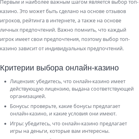
Первым и наиболее важным шагом является выбор топ-
казино. Это может быть сделано на основе отзывов
игроков, рейтинга в интернете, а также на основе
личных предпочтений. Важно помнить, что каждый
игрок имеет свои предпочтения, поэтому выбор топ-
казино зависит от индивидуальных предпочтений.
Критерии выбора онлайн-казино
Лицензия: убедитесь, что онлайн-казино имеет
действующую лицензию, выдана соответствующей
организацией.
Бонусы: проверьте, какие бонусы предлагает
онлайн-казино, и какие условия они имеют.
Игры: убедитесь, что онлайн-казино предлагает
игры на деньги, которые вам интересны.