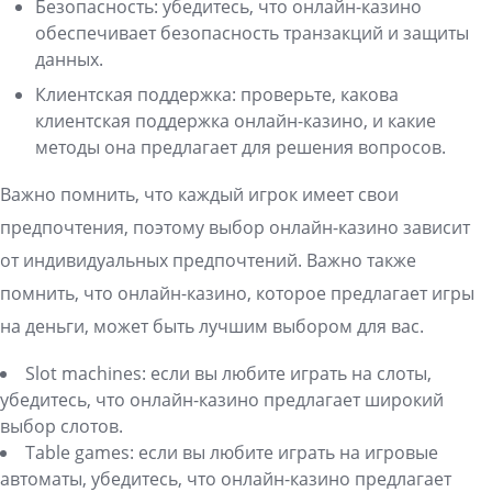
Безопасность: убедитесь, что онлайн-казино
обеспечивает безопасность транзакций и защиты
данных.
Клиентская поддержка: проверьте, какова
клиентская поддержка онлайн-казино, и какие
методы она предлагает для решения вопросов.
Важно помнить, что каждый игрок имеет свои
предпочтения, поэтому выбор онлайн-казино зависит
от индивидуальных предпочтений. Важно также
помнить, что онлайн-казино, которое предлагает игры
на деньги, может быть лучшим выбором для вас.
Slot machines: если вы любите играть на слоты,
убедитесь, что онлайн-казино предлагает широкий
выбор слотов.
Table games: если вы любите играть на игровые
автоматы, убедитесь, что онлайн-казино предлагает