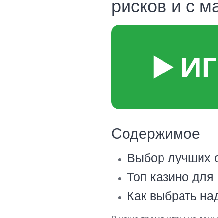
рисков и с 
▶️ И
Содержимое
Выбор лучших о
Топ казино для 
Как выбрать на