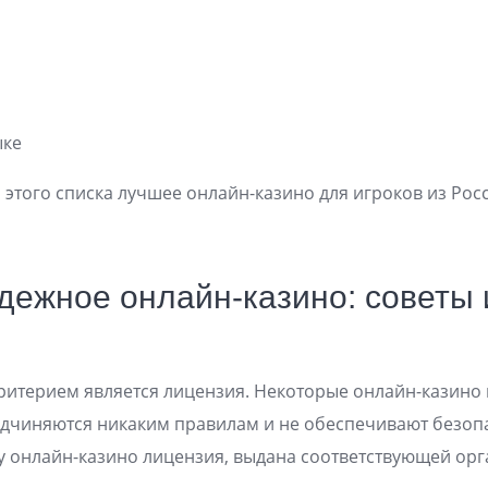
ыке
 этого списка лучшее онлайн-казино для игроков из Рос
дежное онлайн-казино: советы 
итерием является лицензия. Некоторые онлайн-казино м
подчиняются никаким правилам и не обеспечивают безоп
и у онлайн-казино лицензия, выдана соответствующей ор