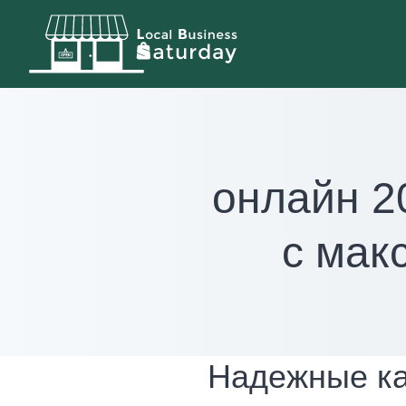
Skip
to
content
онлайн 20
с мак
Надежные ка