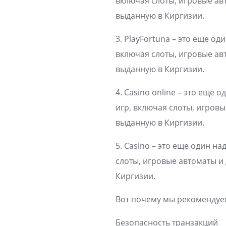
включая слоты, игровые ав
выданную в Киргизии.
3. PlayFortuna – это еще о
включая слоты, игровые ав
выданную в Киргизии.
4. Casino online – это еще 
игр, включая слоты, игровы
выданную в Киргизии.
5. Casino – это еще один н
слоты, игровые автоматы и
Киргизии.
Вот почему мы рекомендуем
Безопасность транзакций