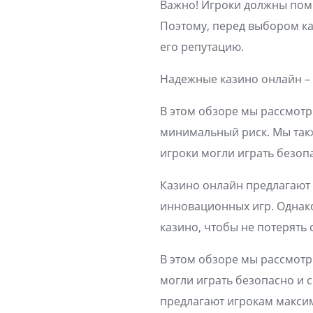
Важно! Игроки должны помни
Поэтому, перед выбором ка
его репутацию.
Надежные казино онлайн – э
В этом обзоре мы рассмотр
минимальный риск. Мы такж
игроки могли играть безоп
Казино онлайн предлагают 
инновационных игр. Однако
казино, чтобы не потерять 
В этом обзоре мы рассмотр
могли играть безопасно и 
предлагают игрокам макси