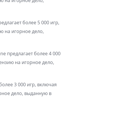
ю на игорное дело,
редлагает более 5 000 игр,
ю на игорное дело,
ine предлагает более 4 000
цензию на игорное дело,
более 3 000 игр, включая
рное дело, выданную в