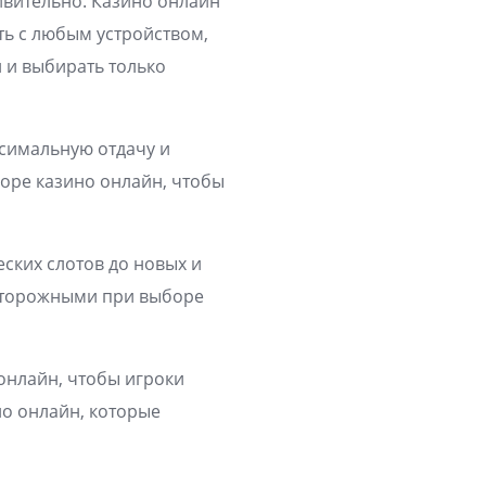
дивительно. Казино онлайн
ть с любым устройством,
 и выбирать только
ксимальную отдачу и
оре казино онлайн, чтобы
ских слотов до новых и
осторожными при выборе
онлайн, чтобы игроки
но онлайн, которые