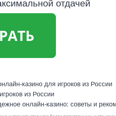
максимальной отдачей
ГРАТЬ
нлайн-казино для игроков из России
игроков из России
дежное онлайн-казино: советы и реко