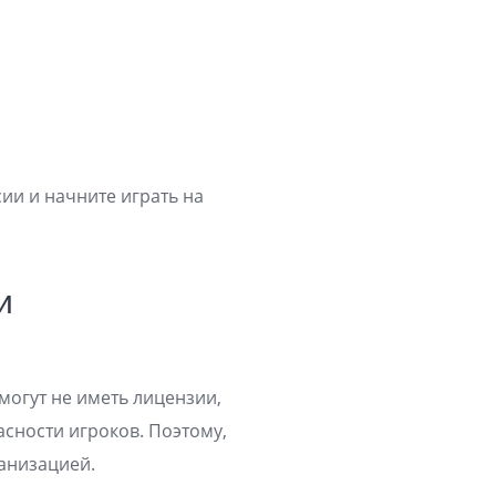
сии и начните играть на
и
огут не иметь лицензии,
асности игроков. Поэтому,
ганизацией.