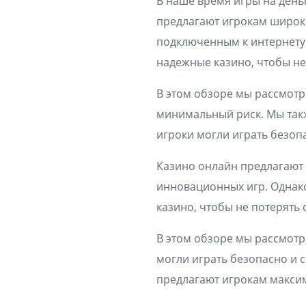
В наше время игры на день
предлагают игрокам широки
подключенным к интернету.
надежные казино, чтобы не
В этом обзоре мы рассмотр
минимальный риск. Мы такж
игроки могли играть безоп
Казино онлайн предлагают 
инновационных игр. Однако
казино, чтобы не потерять 
В этом обзоре мы рассмотр
могли играть безопасно и 
предлагают игрокам макси