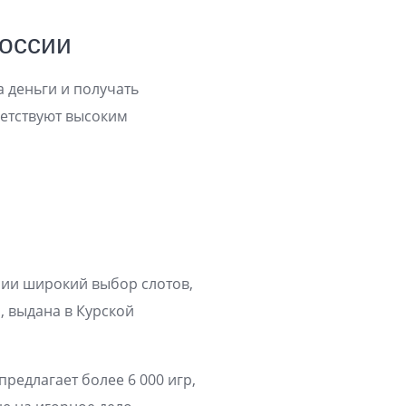
России
а деньги и получать
ветствуют высоким
ссии широкий выбор слотов,
о, выдана в Курской
предлагает более 6 000 игр,