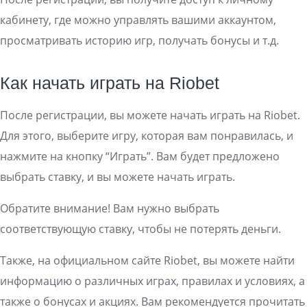
кабинету, где можно управлять вашими аккаунтом,
просматривать историю игр, получать бонусы и т.д.
Как начать играть на Riobet
После регистрации, вы можете начать играть на Riobet.
Для этого, выберите игру, которая вам понравилась, и
нажмите на кнопку “Играть”. Вам будет предложено
выбрать ставку, и вы можете начать играть.
Обратите внимание! Вам нужно выбрать
соответствующую ставку, чтобы не потерять деньги.
Также, на официальном сайте Riobet, вы можете найти
информацию о различных играх, правилах и условиях, а
также о бонусах и акциях. Вам рекомендуется прочитать