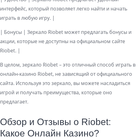
интерфейс, который позволяет легко найти и начать
играть в любую игру. |
| Бонусы | Зеркало Riobet может предлагать бонусы и
акции, которые не доступны на официальном сайте
Riobet. |
В целом, зеркало Riobet – это отличный способ играть в
онлайн-казино Riobet, не зависящий от официального
сайта. Используя это зеркало, вы можете насладиться
игрой и получать преимущества, которые оно
предлагает.
Обзор и Отзывы о Riobet:
Какое Онлайн Казино?