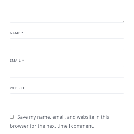
NAME
*
EMAIL
*
WEBSITE
Save my name, email, and website in this
browser for the next time I comment.