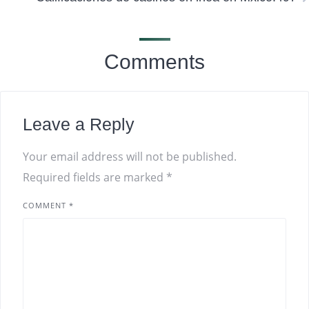
Comments
Leave a Reply
Your email address will not be published.
Required fields are marked
*
COMMENT
*