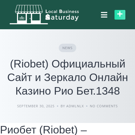
Skip
to
content
NEWS
(Riobet) Официальный
Сайт и Зеркало Онлайн
Казино Рио Бет.1348
SEPTEMBER 30, 2025
BY ADMLNLX
NO COMMENTS
Риобет (Riobet) –