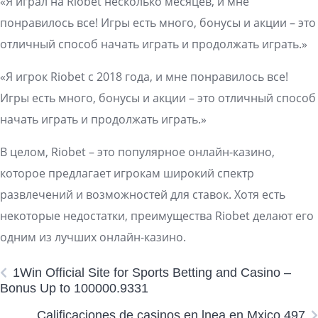
«Я играл на Riobet несколько месяцев, и мне
понравилось все! Игры есть много, бонусы и акции – это
отличный способ начать играть и продолжать играть.»
«Я игрок Riobet с 2018 года, и мне понравилось все!
Игры есть много, бонусы и акции – это отличный способ
начать играть и продолжать играть.»
В целом, Riobet – это популярное онлайн-казино,
которое предлагает игрокам широкий спектр
развлечений и возможностей для ставок. Хотя есть
некоторые недостатки, преимущества Riobet делают его
одним из лучших онлайн-казино.
1Win Official Site for Sports Betting and Casino –
Bonus Up to 100000.9331
Calificaciones de casinos en lnea en Mxico.497