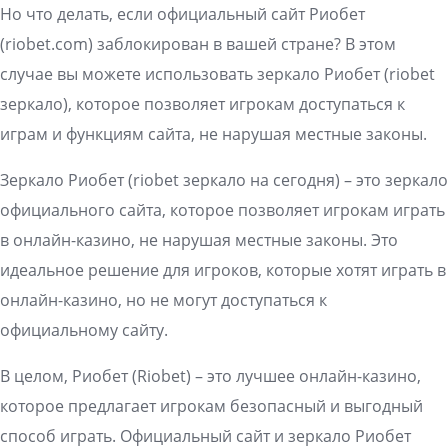
Но что делать, если официальный сайт Риобет
(riobet.com) заблокирован в вашей стране? В этом
случае вы можете использовать зеркало Риобет (riobet
зеркало), которое позволяет игрокам доступаться к
играм и функциям сайта, не нарушая местные законы.
Зеркало Риобет (riobet зеркало на сегодня) – это зеркало
официального сайта, которое позволяет игрокам играть
в онлайн-казино, не нарушая местные законы. Это
идеальное решение для игроков, которые хотят играть в
онлайн-казино, но не могут доступаться к
официальному сайту.
В целом, Риобет (Riobet) – это лучшее онлайн-казино,
которое предлагает игрокам безопасный и выгодный
способ играть. Официальный сайт и зеркало Риобет