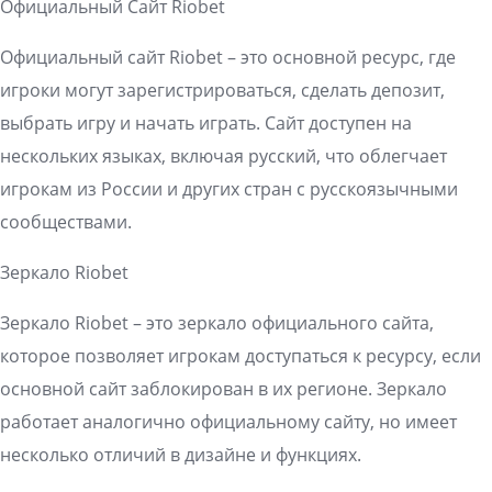
Официальный Сайт Riobet
Официальный сайт Riobet – это основной ресурс, где
игроки могут зарегистрироваться, сделать депозит,
выбрать игру и начать играть. Сайт доступен на
нескольких языках, включая русский, что облегчает
игрокам из России и других стран с русскоязычными
сообществами.
Зеркало Riobet
Зеркало Riobet – это зеркало официального сайта,
которое позволяет игрокам доступаться к ресурсу, если
основной сайт заблокирован в их регионе. Зеркало
работает аналогично официальному сайту, но имеет
несколько отличий в дизайне и функциях.