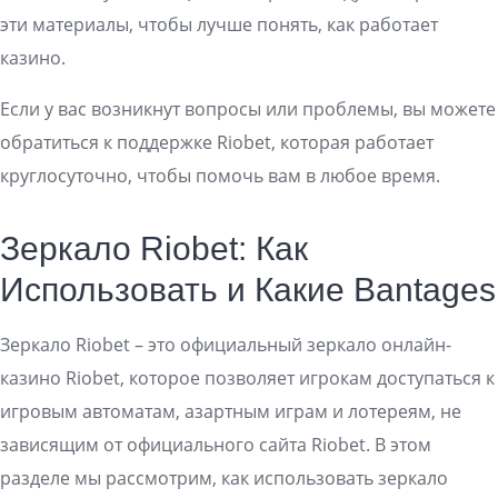
эти материалы, чтобы лучше понять, как работает
казино.
Если у вас возникнут вопросы или проблемы, вы можете
обратиться к поддержке Riobet, которая работает
круглосуточно, чтобы помочь вам в любое время.
Зеркало Riobet: Как
Использовать и Какие Вantages
Зеркало Riobet – это официальный зеркало онлайн-
казино Riobet, которое позволяет игрокам доступаться к
игровым автоматам, азартным играм и лотереям, не
зависящим от официального сайта Riobet. В этом
разделе мы рассмотрим, как использовать зеркало