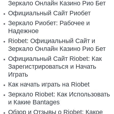
Зеркало Онлайн Казино Рио Бет
Официальный Сайт Риобет
Зеркало Риобет: Рабочее и
Надежное
Riobet: Официальный Сайт и
Зеркало Онлайн Казино Рио Бет
Официальный Сайт Riobet: Как
Зарегистрироваться и Начать
Играть
Как начать играть на Riobet
Зеркало Riobet: Как Использовать
и Какие Вantages
Обзор и Отзывы о Riobet: Какое