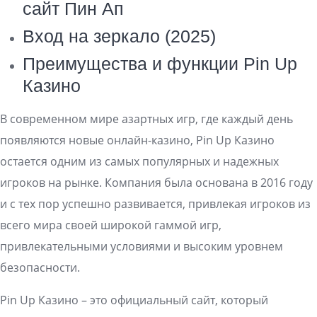
сайт Пин Ап
Вход на зеркало (2025)
Преимущества и функции Pin Up
Казино
В современном мире азартных игр, где каждый день
появляются новые онлайн-казино, Pin Up Казино
остается одним из самых популярных и надежных
игроков на рынке. Компания была основана в 2016 году
и с тех пор успешно развивается, привлекая игроков из
всего мира своей широкой гаммой игр,
привлекательными условиями и высоким уровнем
безопасности.
Pin Up Казино – это официальный сайт, который