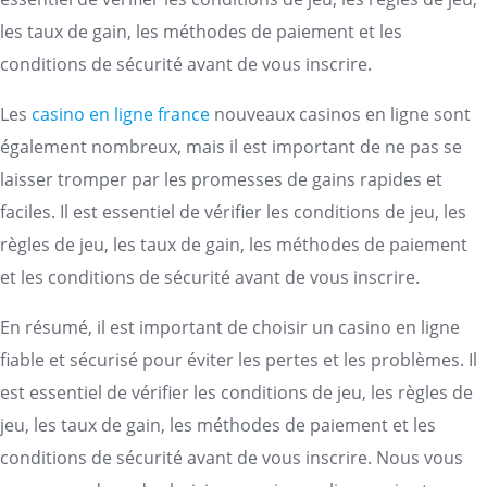
les taux de gain, les méthodes de paiement et les
conditions de sécurité avant de vous inscrire.
Les
casino en ligne france
nouveaux casinos en ligne sont
également nombreux, mais il est important de ne pas se
laisser tromper par les promesses de gains rapides et
faciles. Il est essentiel de vérifier les conditions de jeu, les
règles de jeu, les taux de gain, les méthodes de paiement
et les conditions de sécurité avant de vous inscrire.
En résumé, il est important de choisir un casino en ligne
fiable et sécurisé pour éviter les pertes et les problèmes. Il
est essentiel de vérifier les conditions de jeu, les règles de
jeu, les taux de gain, les méthodes de paiement et les
conditions de sécurité avant de vous inscrire. Nous vous