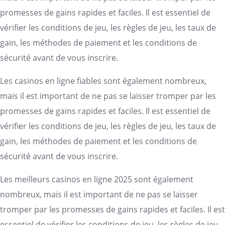
promesses de gains rapides et faciles. Il est essentiel de
vérifier les conditions de jeu, les règles de jeu, les taux de
gain, les méthodes de paiement et les conditions de
sécurité avant de vous inscrire.
Les casinos en ligne fiables sont également nombreux,
mais il est important de ne pas se laisser tromper par les
promesses de gains rapides et faciles. Il est essentiel de
vérifier les conditions de jeu, les règles de jeu, les taux de
gain, les méthodes de paiement et les conditions de
sécurité avant de vous inscrire.
Les meilleurs casinos en ligne 2025 sont également
nombreux, mais il est important de ne pas se laisser
tromper par les promesses de gains rapides et faciles. Il est
essentiel de vérifier les conditions de jeu, les règles de jeu,