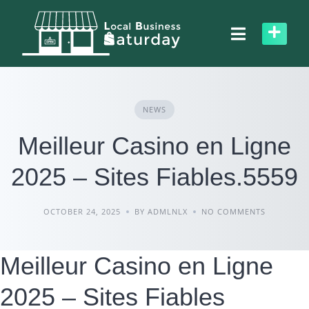
Skip
to
content
NEWS
Meilleur Casino en Ligne
2025 – Sites Fiables.5559
OCTOBER 24, 2025
BY ADMLNLX
NO COMMENTS
Meilleur Casino en Ligne
2025 – Sites Fiables