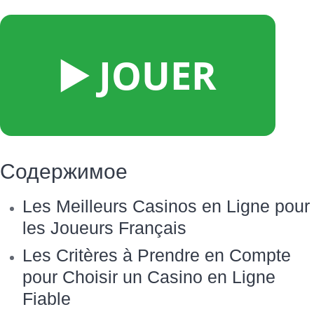
▶️ JOUER
Содержимое
Les Meilleurs Casinos en Ligne pour
les Joueurs Français
Les Critères à Prendre en Compte
pour Choisir un Casino en Ligne
Fiable