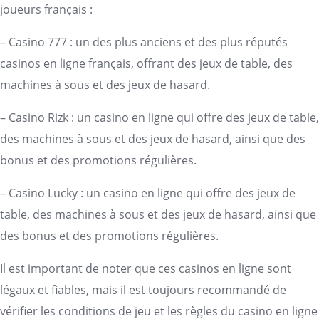
joueurs français :
– Casino 777 : un des plus anciens et des plus réputés
casinos en ligne français, offrant des jeux de table, des
machines à sous et des jeux de hasard.
– Casino Rizk : un casino en ligne qui offre des jeux de table,
des machines à sous et des jeux de hasard, ainsi que des
bonus et des promotions régulières.
– Casino Lucky : un casino en ligne qui offre des jeux de
table, des machines à sous et des jeux de hasard, ainsi que
des bonus et des promotions régulières.
Il est important de noter que ces casinos en ligne sont
légaux et fiables, mais il est toujours recommandé de
vérifier les conditions de jeu et les règles du casino en ligne