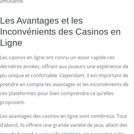
amusante.
Les Avantages et les
Inconvénients des Casinos en
Ligne
Les casinos en ligne ont connu un essor rapide ces
dernières années, offrant aux joueurs une expérience de
jeu unique et confortable. Cependant, il est important de
prendre en compte les avantages et les inconvénients de
ces plateformes pour bien comprendre ce qu’elles
proposent.
Les avantages des casinos en ligne sont nombreux. Tout
d’abord, ils offrent une grande variété de jeux, allant des