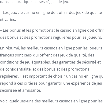
dans ses pratiques et ses règles de jeu.
– Les jeux : le casino en ligne doit offrir des jeux de qualité
et variés.
– Les bonus et les promotions : le casino en ligne doit offrir
des bonus et des promotions régulières pour les joueurs.
En résumé, les meilleurs casinos en ligne pour les joueurs
français sont ceux qui offrent des jeux de qualité, des
conditions de jeu équitables, des garanties de sécurité et
de confidentialité, et des bonus et des promotions
régulières. Il est important de choisir un casino en ligne qui
répond à ces critères pour garantir une expérience de jeu
sécurisée et amusante.
Voici quelques-uns des meilleurs casinos en ligne pour les