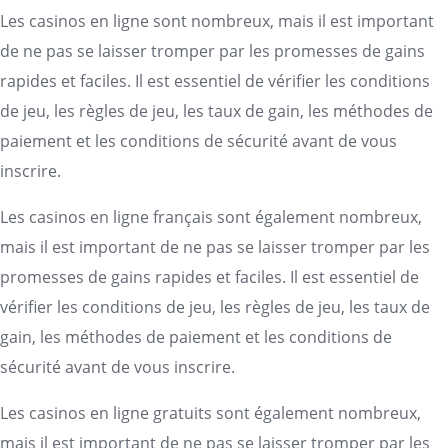
Les casinos en ligne sont nombreux, mais il est important
de ne pas se laisser tromper par les promesses de gains
rapides et faciles. Il est essentiel de vérifier les conditions
de jeu, les règles de jeu, les taux de gain, les méthodes de
paiement et les conditions de sécurité avant de vous
inscrire.
Les casinos en ligne français sont également nombreux,
mais il est important de ne pas se laisser tromper par les
promesses de gains rapides et faciles. Il est essentiel de
vérifier les conditions de jeu, les règles de jeu, les taux de
gain, les méthodes de paiement et les conditions de
sécurité avant de vous inscrire.
Les casinos en ligne gratuits sont également nombreux,
mais il est important de ne pas se laisser tromper par les