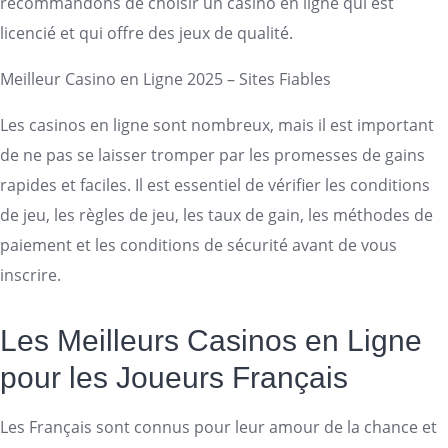
recommandons de choisir un casino en ligne qui est
licencié et qui offre des jeux de qualité.
Meilleur Casino en Ligne 2025 – Sites Fiables
Les casinos en ligne sont nombreux, mais il est important
de ne pas se laisser tromper par les promesses de gains
rapides et faciles. Il est essentiel de vérifier les conditions
de jeu, les règles de jeu, les taux de gain, les méthodes de
paiement et les conditions de sécurité avant de vous
inscrire.
Les Meilleurs Casinos en Ligne
pour les Joueurs Français
Les Français sont connus pour leur amour de la chance et