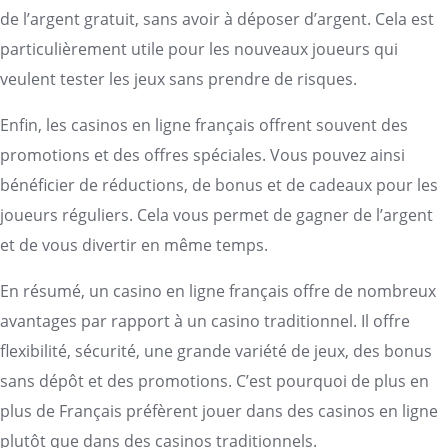
de l’argent gratuit, sans avoir à déposer d’argent. Cela est
particulièrement utile pour les nouveaux joueurs qui
veulent tester les jeux sans prendre de risques.
Enfin, les casinos en ligne français offrent souvent des
promotions et des offres spéciales. Vous pouvez ainsi
bénéficier de réductions, de bonus et de cadeaux pour les
joueurs réguliers. Cela vous permet de gagner de l’argent
et de vous divertir en même temps.
En résumé, un casino en ligne français offre de nombreux
avantages par rapport à un casino traditionnel. Il offre
flexibilité, sécurité, une grande variété de jeux, des bonus
sans dépôt et des promotions. C’est pourquoi de plus en
plus de Français préfèrent jouer dans des casinos en ligne
plutôt que dans des casinos traditionnels.