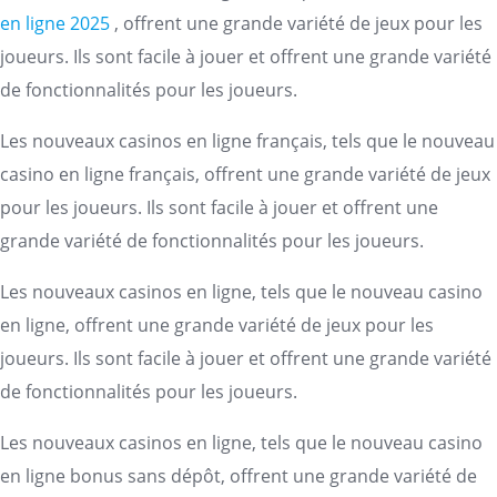
en ligne 2025
, offrent une grande variété de jeux pour les
joueurs. Ils sont facile à jouer et offrent une grande variété
de fonctionnalités pour les joueurs.
Les nouveaux casinos en ligne français, tels que le nouveau
casino en ligne français, offrent une grande variété de jeux
pour les joueurs. Ils sont facile à jouer et offrent une
grande variété de fonctionnalités pour les joueurs.
Les nouveaux casinos en ligne, tels que le nouveau casino
en ligne, offrent une grande variété de jeux pour les
joueurs. Ils sont facile à jouer et offrent une grande variété
de fonctionnalités pour les joueurs.
Les nouveaux casinos en ligne, tels que le nouveau casino
en ligne bonus sans dépôt, offrent une grande variété de