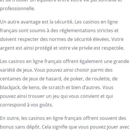
professionnelle.
Un autre avantage est la sécurité. Les casinos en ligne
français sont soumis à des réglementations strictes et
doivent respecter des normes de sécurité élevées. Votre
argent est ainsi protégé et votre vie privée est respectée.
Les casinos en ligne français offrent également une grande
variété de jeux. Vous pouvez ainsi choisir parmi des
centaines de jeux de hasard, de poker, de roulette, de
blackjack, de keno, de scratch et bien d’autres. Vous
pouvez ainsi trouver un jeu qui vous convient et qui
correspond à vos goûts.
En outre, les casinos en ligne français offrent souvent des
bonus sans dépôt. Cela signifie que vous pouvez jouer avec