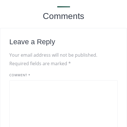
Comments
Leave a Reply
Your email address will not be published.
Required fields are marked
*
COMMENT
*