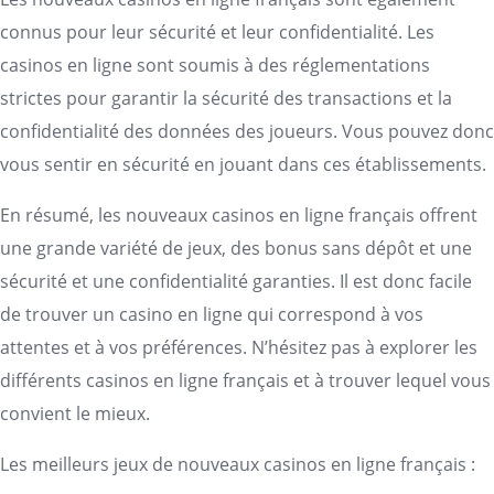
connus pour leur sécurité et leur confidentialité. Les
casinos en ligne sont soumis à des réglementations
strictes pour garantir la sécurité des transactions et la
confidentialité des données des joueurs. Vous pouvez donc
vous sentir en sécurité en jouant dans ces établissements.
En résumé, les nouveaux casinos en ligne français offrent
une grande variété de jeux, des bonus sans dépôt et une
sécurité et une confidentialité garanties. Il est donc facile
de trouver un casino en ligne qui correspond à vos
attentes et à vos préférences. N’hésitez pas à explorer les
différents casinos en ligne français et à trouver lequel vous
convient le mieux.
Les meilleurs jeux de nouveaux casinos en ligne français :