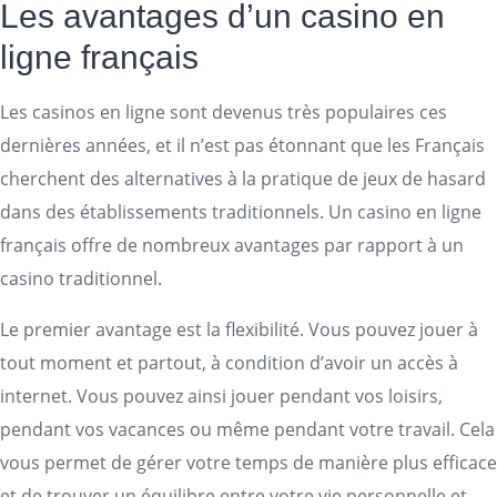
Les avantages d’un casino en
ligne français
Les casinos en ligne sont devenus très populaires ces
dernières années, et il n’est pas étonnant que les Français
cherchent des alternatives à la pratique de jeux de hasard
dans des établissements traditionnels. Un casino en ligne
français offre de nombreux avantages par rapport à un
casino traditionnel.
Le premier avantage est la flexibilité. Vous pouvez jouer à
tout moment et partout, à condition d’avoir un accès à
internet. Vous pouvez ainsi jouer pendant vos loisirs,
pendant vos vacances ou même pendant votre travail. Cela
vous permet de gérer votre temps de manière plus efficace
et de trouver un équilibre entre votre vie personnelle et