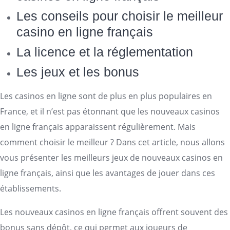
Les conseils pour choisir le meilleur
casino en ligne français
La licence et la réglementation
Les jeux et les bonus
Les casinos en ligne sont de plus en plus populaires en
France, et il n’est pas étonnant que les nouveaux casinos
en ligne français apparaissent régulièrement. Mais
comment choisir le meilleur ? Dans cet article, nous allons
vous présenter les meilleurs jeux de nouveaux casinos en
ligne français, ainsi que les avantages de jouer dans ces
établissements.
Les nouveaux casinos en ligne français offrent souvent des
bonus sans dépôt, ce qui permet aux joueurs de