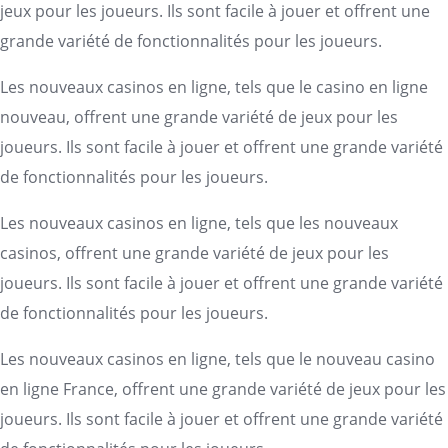
jeux pour les joueurs. Ils sont facile à jouer et offrent une
grande variété de fonctionnalités pour les joueurs.
Les nouveaux casinos en ligne, tels que le casino en ligne
nouveau, offrent une grande variété de jeux pour les
joueurs. Ils sont facile à jouer et offrent une grande variété
de fonctionnalités pour les joueurs.
Les nouveaux casinos en ligne, tels que les nouveaux
casinos, offrent une grande variété de jeux pour les
joueurs. Ils sont facile à jouer et offrent une grande variété
de fonctionnalités pour les joueurs.
Les nouveaux casinos en ligne, tels que le nouveau casino
en ligne France, offrent une grande variété de jeux pour les
joueurs. Ils sont facile à jouer et offrent une grande variété