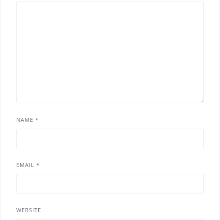
NAME
*
EMAIL
*
WEBSITE