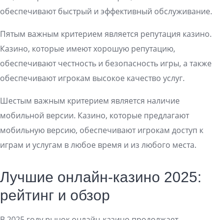
обеспечивают быстрый и эффективный обслуживание.
Пятым важным критерием является репутация казино.
Казино, которые имеют хорошую репутацию,
обеспечивают честность и безопасность игры, а также
обеспечивают игрокам высокое качество услуг.
Шестым важным критерием является наличие
мобильной версии. Казино, которые предлагают
мобильную версию, обеспечивают игрокам доступ к
играм и услугам в любое время и из любого места.
Лучшие онлайн-казино 2025:
рейтинг и обзор
В 2025 году рынок онлайн-казино продолжает