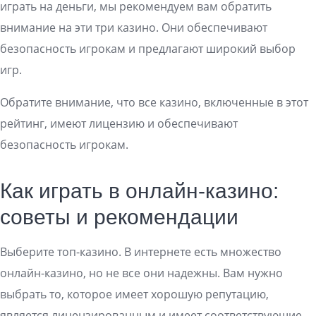
играть на деньги, мы рекомендуем вам обратить
внимание на эти три казино. Они обеспечивают
безопасность игрокам и предлагают широкий выбор
игр.
Обратите внимание, что все казино, включенные в этот
рейтинг, имеют лицензию и обеспечивают
безопасность игрокам.
Как играть в онлайн-казино:
советы и рекомендации
Выберите топ-казино. В интернете есть множество
онлайн-казино, но не все они надежны. Вам нужно
выбрать то, которое имеет хорошую репутацию,
является лицензированным и имеет соответствующие