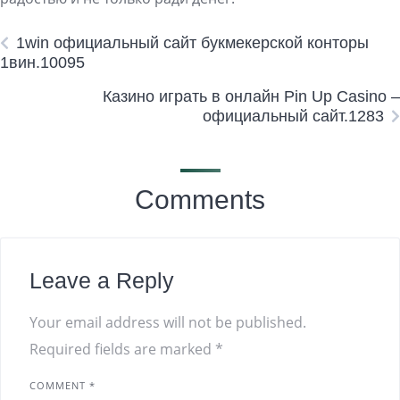
1win официальный сайт букмекерской конторы
1вин.10095
Казино играть в онлайн Pin Up Casino –
официальный сайт.1283
Comments
Leave a Reply
Your email address will not be published.
Required fields are marked
*
COMMENT
*