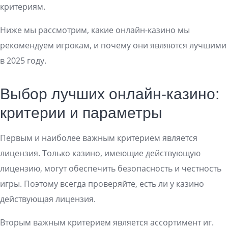
критериям.
Ниже мы рассмотрим, какие онлайн-казино мы
рекомендуем игрокам, и почему они являются лучшими
в 2025 году.
Выбор лучших онлайн-казино:
критерии и параметры
Первым и наиболее важным критерием является
лицензия. Только казино, имеющие действующую
лицензию, могут обеспечить безопасность и честность
игры. Поэтому всегда проверяйте, есть ли у казино
действующая лицензия.
Вторым важным критерием является ассортимент иг.