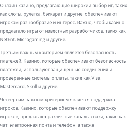
Онлайн-казино, предлагающие широкий выбор иг, таких
как слоты, рулетка, бэккарат и другие, обеспечивают
игрокам разнообразие и интерес. Важно, чтобы казино
предлагало игры от известных разработчиков, таких как
NetEnt, Microgaming и другие.
Третьим важным критерием является безопасность
платежей. Казино, которые обеспечивают безопасность
платежей, используют защищенные соединения и
проверенные системы оплаты, такие как Visa,
Mastercard, Skrill и другие.
Четвертым важным критерием является поддержка
игроков. Казино, которые обеспечивают поддержку
игроков, предлагают различные каналы связи, такие как
чат, электронная почта и телефон, а также