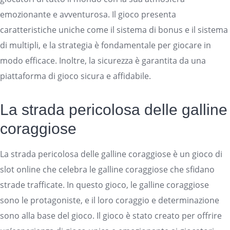
emozionante e avventurosa. Il gioco presenta
caratteristiche uniche come il sistema di bonus e il sistema
di multipli, e la strategia è fondamentale per giocare in
modo efficace. Inoltre, la sicurezza è garantita da una
piattaforma di gioco sicura e affidabile.
La strada pericolosa delle galline
coraggiose
La strada pericolosa delle galline coraggiose è un gioco di
slot online che celebra le galline coraggiose che sfidano
strade trafficate. In questo gioco, le galline coraggiose
sono le protagoniste, e il loro coraggio e determinazione
sono alla base del gioco. Il gioco è stato creato per offrire