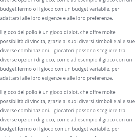
budget fermo o il gioco con un budget variabile, per
adattarsi alle loro esigenze e alle loro preferenze.
Il gioco del pollo è un gioco di slot, che offre molte
possibilità di vincita, grazie ai suoi diversi simboli e alle sue
diverse combinazioni. I giocatori possono scegliere tra
diverse opzioni di gioco, come ad esempio il gioco con un
budget fermo o il gioco con un budget variabile, per
adattarsi alle loro esigenze e alle loro preferenze.
Il gioco del pollo è un gioco di slot, che offre molte
possibilità di vincita, grazie ai suoi diversi simboli e alle sue
diverse combinazioni. I giocatori possono scegliere tra
diverse opzioni di gioco, come ad esempio il gioco con un
budget fermo o il gioco con un budget variabile, per