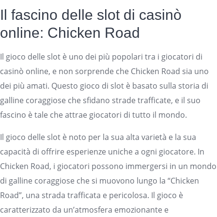
Il fascino delle slot di casinò
online: Chicken Road
Il gioco delle slot è uno dei più popolari tra i giocatori di
casinò online, e non sorprende che Chicken Road sia uno
dei più amati. Questo gioco di slot è basato sulla storia di
galline coraggiose che sfidano strade trafficate, e il suo
fascino è tale che attrae giocatori di tutto il mondo.
Il gioco delle slot è noto per la sua alta varietà e la sua
capacità di offrire esperienze uniche a ogni giocatore. In
Chicken Road, i giocatori possono immergersi in un mondo
di galline coraggiose che si muovono lungo la “Chicken
Road”, una strada trafficata e pericolosa. Il gioco è
caratterizzato da un’atmosfera emozionante e