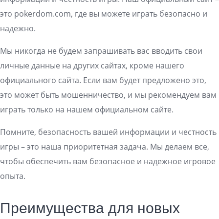
это pokerdom.com, где вы можете играть безопасно и
надежно.
Мы никогда не будем запрашивать вас вводить свои
личные данные на других сайтах, кроме нашего
официального сайта. Если вам будет предложено это,
это может быть мошенничество, и мы рекомендуем вам
играть только на нашем официальном сайте.
Помните, безопасность вашей информации и честность
игры – это наша приоритетная задача. Мы делаем все,
чтобы обеспечить вам безопасное и надежное игровое
опыта.
Преимущества для новых