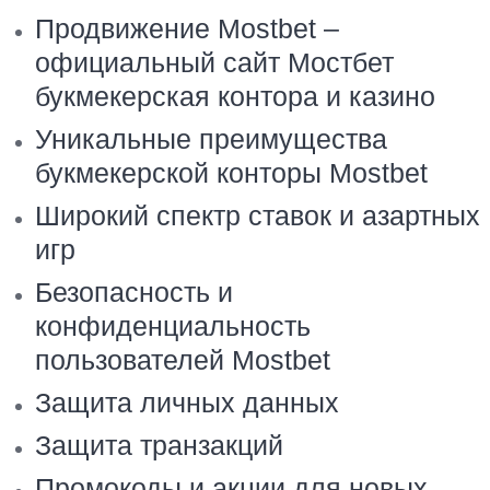
Продвижение Mostbet –
официальный сайт Мостбет
букмекерская контора и казино
Уникальные преимущества
букмекерской конторы Mostbet
Широкий спектр ставок и азартных
игр
Безопасность и
конфиденциальность
пользователей Mostbet
Защита личных данных
Защита транзакций
Промокоды и акции для новых