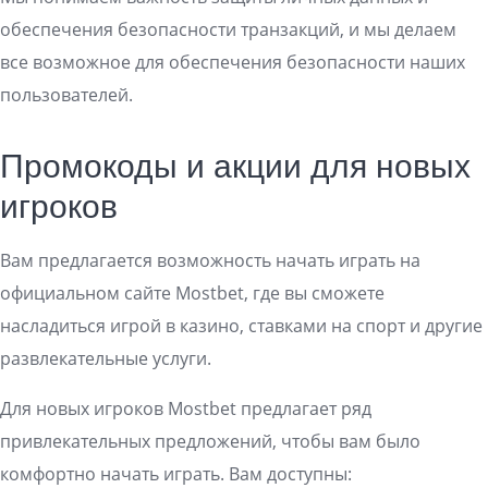
обеспечения безопасности транзакций, и мы делаем
все возможное для обеспечения безопасности наших
пользователей.
Промокоды и акции для новых
игроков
Вам предлагается возможность начать играть на
официальном сайте Mostbet, где вы сможете
насладиться игрой в казино, ставками на спорт и другие
развлекательные услуги.
Для новых игроков Mostbet предлагает ряд
привлекательных предложений, чтобы вам было
комфортно начать играть. Вам доступны: