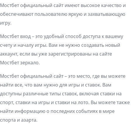
Мостбет официальный сайт имеют высокое качество и
обеспечивают пользователю яркую и захватывающую
игру.
Мостбет вход – это удобный способ доступа к вашему
счету и началу игры. Вам не нужно создавать новый
аккаунт, если вы уже зарегистрированы на сайте
Мостбет зеркало.
Мостбет официальный сайт – это место, где вы можете
найти все, что вам нужно для игры и ставок. Вам
доступны различные типы ставок, включая ставки на
спорт, ставки на игры и ставки на лото. Вы можете также
найти информацию о последних событиях в мире
спорта и азарта.