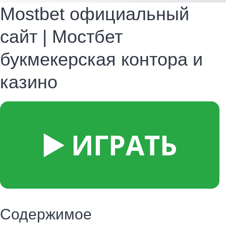
Mostbet официальный
сайт | Мостбет
букмекерская контора и
казино
▶️ ИГРАТЬ
Содержимое