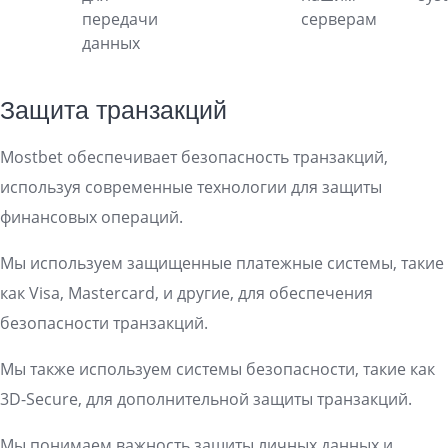
передачи
серверам
данных
Защита транзакций
Mostbet обеспечивает безопасность транзакций,
используя современные технологии для защиты
финансовых операций.
Мы используем защищенные платежные системы, такие
как Visa, Mastercard, и другие, для обеспечения
безопасности транзакций.
Мы также используем системы безопасности, такие как
3D-Secure, для дополнительной защиты транзакций.
Мы понимаем важность защиты личных данных и