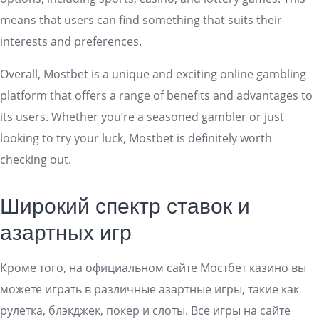
means that users can find something that suits their
interests and preferences.
Overall, Mostbet is a unique and exciting online gambling
platform that offers a range of benefits and advantages to
its users. Whether you’re a seasoned gambler or just
looking to try your luck, Mostbet is definitely worth
checking out.
Широкий спектр ставок и
азартных игр
Кроме того, на официальном сайте Мостбет казино вы
можете играть в различные азартные игры, такие как
рулетка, блэкджек, покер и слоты. Все игры на сайте