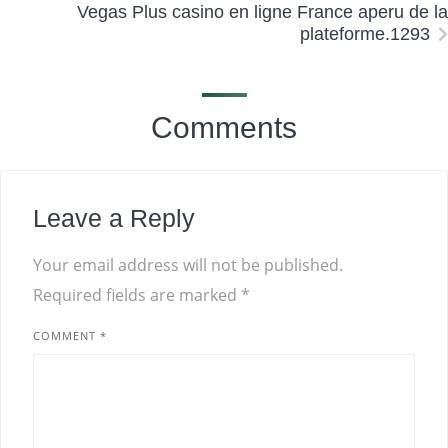
Vegas Plus casino en ligne France aperu de la
plateforme.1293
Comments
Leave a Reply
Your email address will not be published.
Required fields are marked
*
COMMENT
*