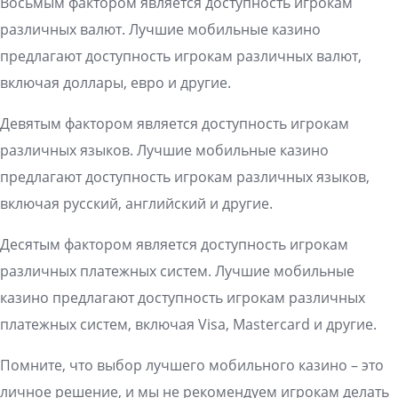
Восьмым фактором является доступность игрокам
различных валют. Лучшие мобильные казино
предлагают доступность игрокам различных валют,
включая доллары, евро и другие.
Девятым фактором является доступность игрокам
различных языков. Лучшие мобильные казино
предлагают доступность игрокам различных языков,
включая русский, английский и другие.
Десятым фактором является доступность игрокам
различных платежных систем. Лучшие мобильные
казино предлагают доступность игрокам различных
платежных систем, включая Visa, Mastercard и другие.
Помните, что выбор лучшего мобильного казино – это
личное решение, и мы не рекомендуем игрокам делать