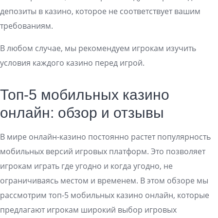
депозиты в казино, которое не соответствует вашим
требованиям.
В любом случае, мы рекомендуем игрокам изучить
условия каждого казино перед игрой.
Топ-5 мобильных казино
онлайн: обзор и отзывы
В мире онлайн-казино постоянно растет популярность
мобильных версий игровых платформ. Это позволяет
игрокам играть где угодно и когда угодно, не
ограничиваясь местом и временем. В этом обзоре мы
рассмотрим топ-5 мобильных казино онлайн, которые
предлагают игрокам широкий выбор игровых