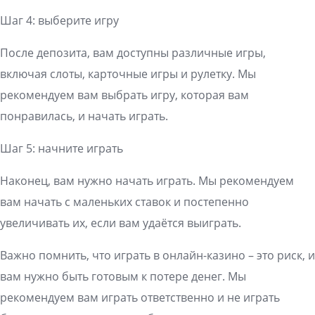
Шаг 4: выберите игру
После депозита, вам доступны различные игры,
включая слоты, карточные игры и рулетку. Мы
рекомендуем вам выбрать игру, которая вам
понравилась, и начать играть.
Шаг 5: начните играть
Наконец, вам нужно начать играть. Мы рекомендуем
вам начать с маленьких ставок и постепенно
увеличивать их, если вам удаётся выиграть.
Важно помнить, что играть в онлайн-казино – это риск, и
вам нужно быть готовым к потере денег. Мы
рекомендуем вам играть ответственно и не играть