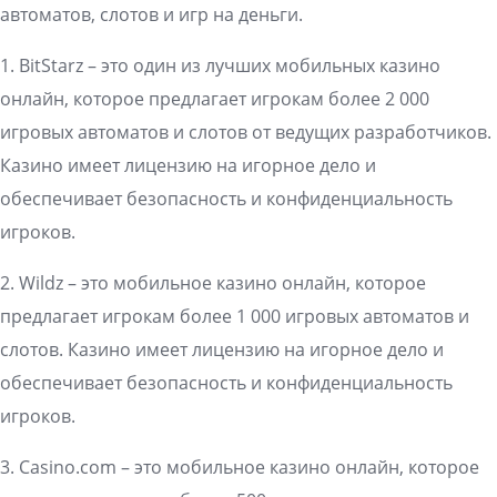
автоматов, слотов и игр на деньги.
1. BitStarz – это один из лучших мобильных казино
онлайн, которое предлагает игрокам более 2 000
игровых автоматов и слотов от ведущих разработчиков.
Казино имеет лицензию на игорное дело и
обеспечивает безопасность и конфиденциальность
игроков.
2. Wildz – это мобильное казино онлайн, которое
предлагает игрокам более 1 000 игровых автоматов и
слотов. Казино имеет лицензию на игорное дело и
обеспечивает безопасность и конфиденциальность
игроков.
3. Casino.com – это мобильное казино онлайн, которое