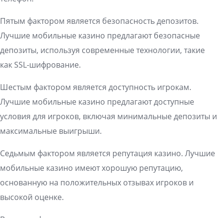
Пятым фактором является безопасность депозитов.
Лучшие мобильные казино предлагают безопасные
депозиты, используя современные технологии, такие
как SSL-шифрование.
Шестым фактором является доступность игрокам.
Лучшие мобильные казино предлагают доступные
условия для игроков, включая минимальные депозиты и
максимальные выигрыши.
Седьмым фактором является репутация казино. Лучшие
мобильные казино имеют хорошую репутацию,
основанную на положительных отзывах игроков и
высокой оценке.