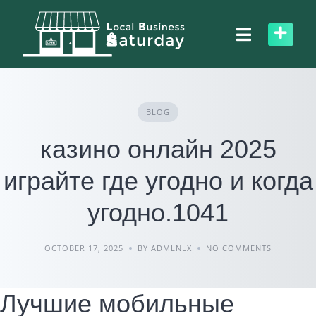
Skip
to
content
BLOG
казино онлайн 2025
играйте где угодно и когда
угодно.1041
OCTOBER 17, 2025
BY ADMLNLX
NO COMMENTS
Лучшие мобильные