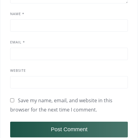
NAME
*
EMAIL
*
WEBSITE
Save my name, email, and website in this
browser for the next time I comment.