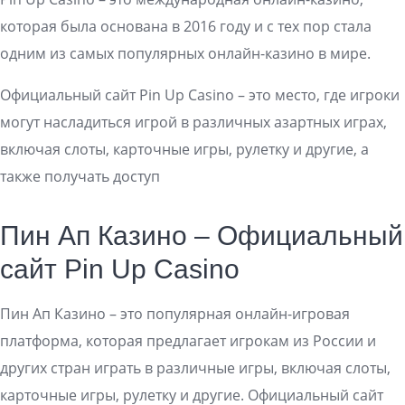
которая была основана в 2016 году и с тех пор стала
одним из самых популярных онлайн-казино в мире.
Официальный сайт Pin Up Casino – это место, где игроки
могут насладиться игрой в различных азартных играх,
включая слоты, карточные игры, рулетку и другие, а
также получать доступ
Пин Ап Казино – Официальный
сайт Pin Up Casino
Пин Ап Казино – это популярная онлайн-игровая
платформа, которая предлагает игрокам из России и
других стран играть в различные игры, включая слоты,
карточные игры, рулетку и другие. Официальный сайт