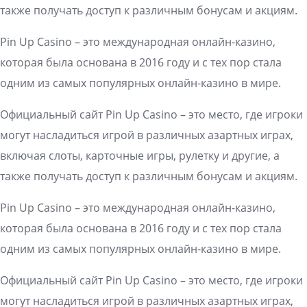
также получать доступ к различным бонусам и акциям.
Pin Up Casino – это международная онлайн-казино,
которая была основана в 2016 году и с тех пор стала
одним из самых популярных онлайн-казино в мире.
Официальный сайт Pin Up Casino – это место, где игроки
могут насладиться игрой в различных азартных играх,
включая слоты, карточные игры, рулетку и другие, а
также получать доступ к различным бонусам и акциям.
Pin Up Casino – это международная онлайн-казино,
которая была основана в 2016 году и с тех пор стала
одним из самых популярных онлайн-казино в мире.
Официальный сайт Pin Up Casino – это место, где игроки
могут насладиться игрой в различных азартных играх,