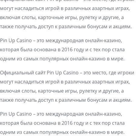
могут насладиться игрой в различных азартных играх,
включая слоты, карточные игры, рулетку и другие, а
также получать доступ к различным бонусам и акциям.
Pin Up Casino – это международная онлайн-казино,
которая была основана в 2016 году и с тех пор стала
одним из самых популярных онлайн-казино в мире.
Официальный сайт Pin Up Casino – это место, где игроки
могут насладиться игрой в различных азартных играх,
включая слоты, карточные игры, рулетку и другие, а
также получать доступ к различным бонусам и акциям.
Pin Up Casino – это международная онлайн-казино,
которая была основана в 2016 году и с тех пор стала
одним из самых популярных онлайн-казино в мире.