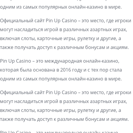
одним из самых популярных онлайн-казино в мире.
Официальный сайт Pin Up Casino – это место, где игроки
могут насладиться игрой в различных азартных играх,
включая слоты, карточные игры, рулетку и другие, а
также получать доступ к различным бонусам и акциям.
Pin Up Casino – это международная онлайн-казино,
которая была основана в 2016 году и с тех пор стала
одним из самых популярных онлайн-казино в мире.
Официальный сайт Pin Up Casino – это место, где игроки
могут насладиться игрой в различных азартных играх,
включая слоты, карточные игры, рулетку и другие, а
также получать доступ к различным бонусам и акциям.
Pin Up Casino – это международная онлайн-казино,