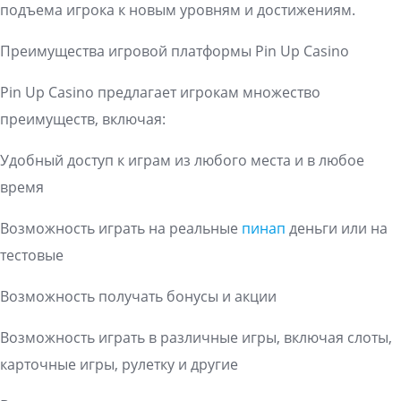
подъема игрока к новым уровням и достижениям.
Преимущества игровой платформы Pin Up Casino
Pin Up Casino предлагает игрокам множество
преимуществ, включая:
Удобный доступ к играм из любого места и в любое
время
Возможность играть на реальные
пинап
деньги или на
тестовые
Возможность получать бонусы и акции
Возможность играть в различные игры, включая слоты,
карточные игры, рулетку и другие