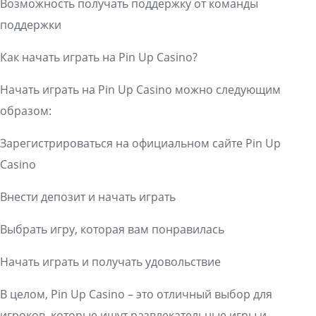
Возможность получать поддержку от команды
поддержки
Как начать играть на Pin Up Casino?
Начать играть на Pin Up Casino можно следующим
образом:
Зарегистрироваться на официальном сайте Pin Up
Casino
Внести депозит и начать играть
Выбрать игру, которая вам понравилась
Начать играть и получать удовольствие
В целом, Pin Up Casino – это отличный выбор для
игроков, которые ищут развлекательные игры и