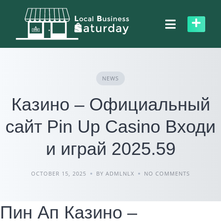
Skip
to
content
NEWS
Казино – Официальный
сайт Pin Up Casino Входи
и играй 2025.59
OCTOBER 15, 2025
BY ADMLNLX
NO COMMENTS
Пин Ап Казино –