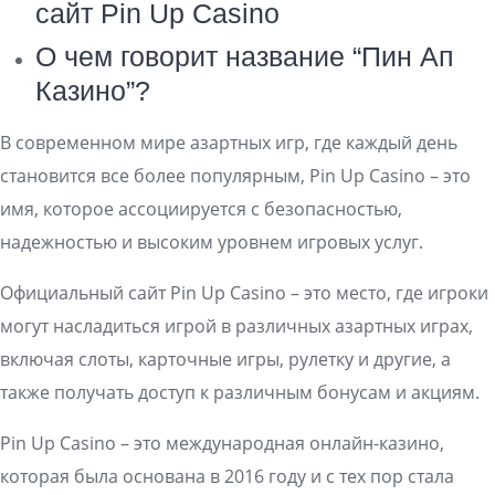
сайт Pin Up Casino
О чем говорит название “Пин Ап
Казино”?
В современном мире азартных игр, где каждый день
становится все более популярным, Pin Up Casino – это
имя, которое ассоциируется с безопасностью,
надежностью и высоким уровнем игровых услуг.
Официальный сайт Pin Up Casino – это место, где игроки
могут насладиться игрой в различных азартных играх,
включая слоты, карточные игры, рулетку и другие, а
также получать доступ к различным бонусам и акциям.
Pin Up Casino – это международная онлайн-казино,
которая была основана в 2016 году и с тех пор стала