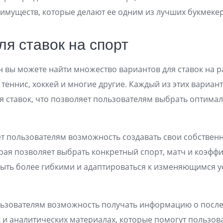
еимуществ, которые делают ее одним из лучших букмекер
я ставок на спорт
 вы можете найти множество вариантов для ставок на р
 теннис, хоккей и многие другие. Каждый из этих вариан
я ставок, что позволяет пользователям выбрать оптима
ет пользователям возможность создавать свои собственн
рая позволяет выбрать конкретный спорт, матч и коэффи
быть более гибкими и адаптироваться к изменяющимся 
ользователям возможность получать информацию о после
ах и аналитических материалах, которые помогут пользо