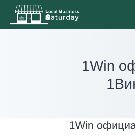
Skip
to
content
1Win о
1Вин
1Win официа