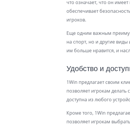
что означает, что он имее
обеспечивает безопасность
игроков.
Еще одним важным преимуще
на спорт, но и другие виды 
им больше нравится, и нас
Удобство и доступ
1Win предлагает своим кли
позволяет игрокам делать с
доступна из любого устройс
Кроме того, 1Win предлагае
позволяет игрокам выбрать