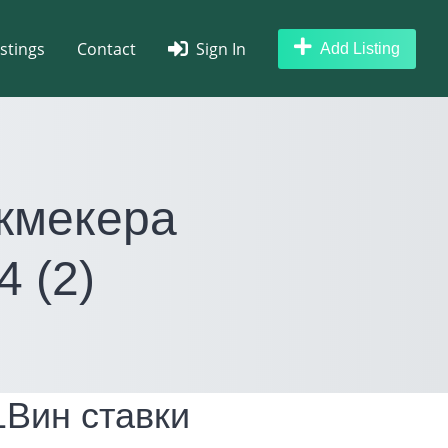
istings
Contact
Sign In
Add Listing
кмекера
4 (2)
Вин ставки