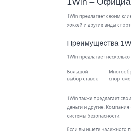
1Win – Официа
1Win предлагает своим клие
хоккей и другие виды спорт
Преимущества 1W
1Win предлагает несколько
Большой
Многооб
выбор ставок
спортсме
1Win также предлагает сво
деньги и другие. Компания
системы безопасности.
Если вы ищете надежного па