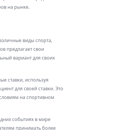
ов на рынке.
азличные виды спорта,
тов предлагает свои
льный вариант для своих
ые ставки, используя
циент для своей ставки. Это
условиям на спортивном
дних событиях в мире
вателям принимать более