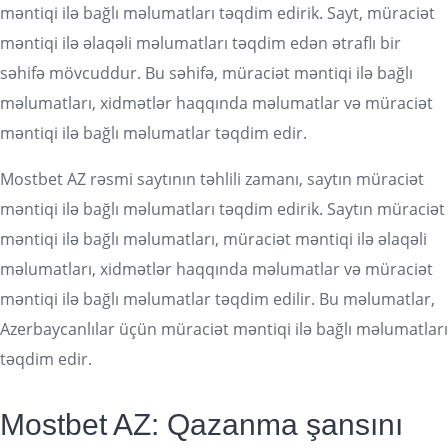
məntiqi ilə bağlı məlumatları təqdim edirik. Sayt, müraciət
məntiqi ilə əlaqəli məlumatları təqdim edən ətraflı bir
səhifə mövcuddur. Bu səhifə, müraciət məntiqi ilə bağlı
məlumatları, xidmətlər haqqında məlumatlar və müraciət
məntiqi ilə bağlı məlumatlar təqdim edir.
Mostbet AZ rəsmi saytının təhlili zamanı, saytın müraciət
məntiqi ilə bağlı məlumatları təqdim edirik. Saytın müraciət
məntiqi ilə bağlı məlumatları, müraciət məntiqi ilə əlaqəli
məlumatları, xidmətlər haqqında məlumatlar və müraciət
məntiqi ilə bağlı məlumatlar təqdim edilir. Bu məlumatlar,
Azerbaycanlılar üçün müraciət məntiqi ilə bağlı məlumatları
təqdim edir.
Mostbet AZ: Qazanma şansını