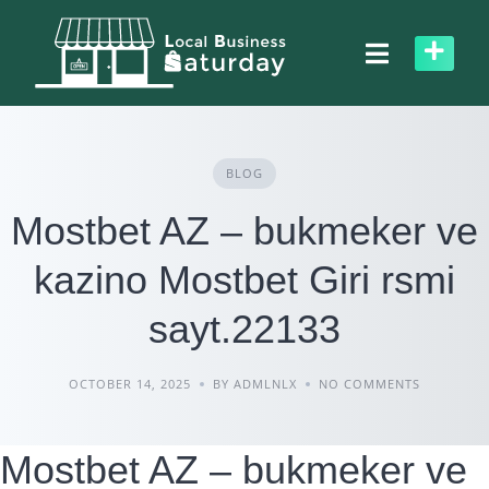
Skip
to
content
BLOG
Mostbet AZ – bukmeker ve
kazino Mostbet Giri rsmi
sayt.22133
OCTOBER 14, 2025
BY ADMLNLX
NO COMMENTS
Mostbet AZ – bukmeker ve