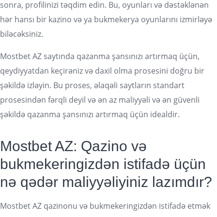
sonra, profilinizi təqdim edin. Bu, oyunları və dəstəklənən
hər hansı bir kazino və ya bukmekerya oyunlarını izmirləyə
biləcəksiniz.
Mostbet AZ saytında qazanma şansınızı artırmaq üçün,
qeydiyyatdan keçirəniz və daxil olma prosesini doğru bir
şəkildə izləyin. Bu proses, əlaqəli saytların standart
prosesindən fərqli deyil və ən az maliyyəli və ən güvenli
şəkildə qazanma şansınızı artırmaq üçün idealdir.
Mostbet AZ: Qazino və
bukmekeringizdən istifadə üçün
nə qədər maliyyəliyiniz lazımdır?
Mostbet AZ qazinonu və bukmekeringizdən istifadə etmək