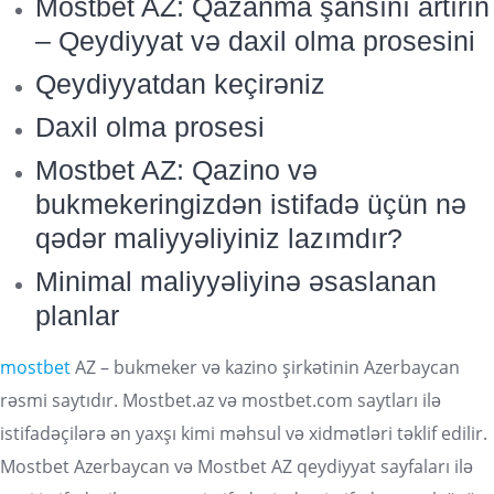
Mostbet AZ: Qazanma şansını artırın
– Qeydiyyat və daxil olma prosesini
Qeydiyyatdan keçirəniz
Daxil olma prosesi
Mostbet AZ: Qazino və
bukmekeringizdən istifadə üçün nə
qədər maliyyəliyiniz lazımdır?
Minimal maliyyəliyinə əsaslanan
planlar
mostbet
AZ – bukmeker və kazino şirkətinin Azerbaycan
rəsmi saytıdır. Mostbet.az və mostbet.com saytları ilə
istifadəçilərə ən yaxşı kimi məhsul və xidmətləri təklif edilir.
Mostbet Azerbaycan və Mostbet AZ qeydiyyat sayfaları ilə