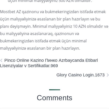
üçün minimal maliyyəliyiniz 500 AZN olmalıdır.
Mostbet AZ qazinonu və bukmekeringizdən istifadə etmək
üçün maliyyəliyinizə əsaslanan bir plan hazırlayın və bu
planı dəyişməyin. Minimal maliyyəliyiniz 10 AZN olmalıdır və
bu maliyyəliyinə əsaslanaraq, qazinonun və
bukmekeringizdən istifadə etmək üçün minimal
maliyyəliyinizə əsaslanan bir plan hazırlayın.
Pinco Online Kazino Пинко Azrbaycanda Etibarl
Lisenziyalar v Sertifikatlar.969
Glory Casino Login.1673
Comments