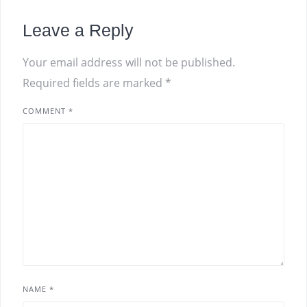
Leave a Reply
Your email address will not be published.
Required fields are marked
*
COMMENT
*
NAME
*