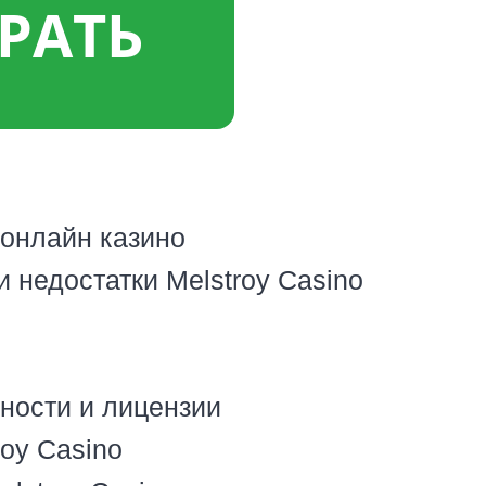
ГРАТЬ
 онлайн казино
 недостатки Melstroy Casino
ности и лицензии
roy Casino