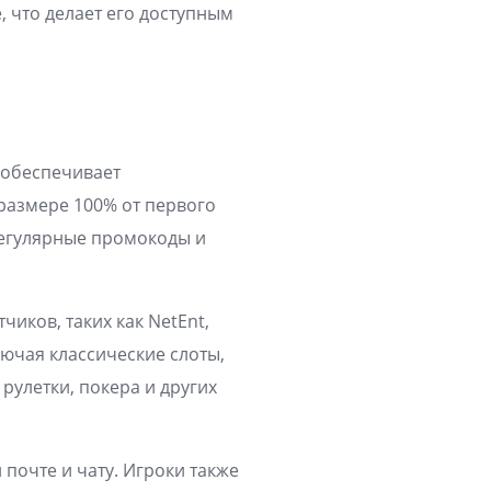
 что делает его доступным
 обеспечивает
 размере 100% от первого
егулярные промокоды и
иков, таких как NetEnt,
лючая классические слоты,
рулетки, покера и других
 почте и чату. Игроки также