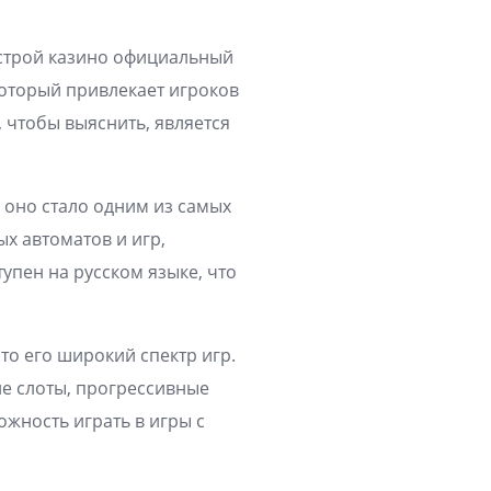
лстрой казино официальный
который привлекает игроков
 чтобы выяснить, является
р оно стало одним из самых
х автоматов и игр,
упен на русском языке, что
то его широкий спектр игр.
ие слоты, прогрессивные
жность играть в игры с