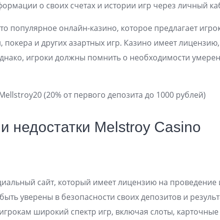
формации о своих счетах и истории игр через личный ка
– это популярное онлайн-казино, которое предлагает игр
и, покера и других азартных игр. Казино имеет лицензи
 Однако, игроки должны помнить о необходимости умерен
Mellstroy20 (20% от первого депозита до 1000 рублей)
 недостатки Melstroy Casino
циальный сайт, который имеет лицензию на проведение 
 быть уверены в безопасности своих депозитов и результ
 игрокам широкий спектр игр, включая слоты, карточные 