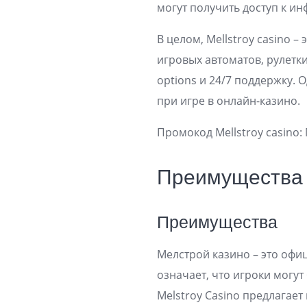
могут получить доступ к ин
В целом, Mellstroy casino 
игровых автоматов, рулетк
options и 24/7 поддержку.
при игре в онлайн-казино.
Промокод Mellstroy casino: 
Преимущества и
Преимущества
Мелстрой казино – это офи
означает, что игроки могут
Melstroy Casino предлагает