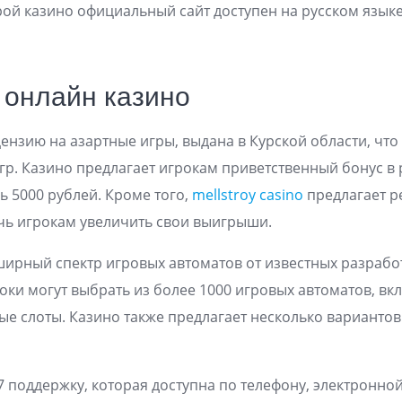
ой казино официальный сайт доступен на русском языке,
y онлайн казино
ензию на азартные игры, выдана в Курской области, что
игр. Казино предлагает игрокам приветственный бонус в
ь 5000 рублей. Кроме того,
mellstroy casino
предлагает р
чь игрокам увеличить свои выигрыши.
ирный спектр игровых автоматов от известных разработч
роки могут выбрать из более 1000 игровых автоматов, вк
е слоты. Казино также предлагает несколько вариантов 
 поддержку, которая доступна по телефону, электронной