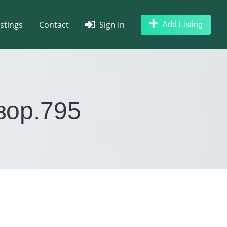
istings
Contact
Sign In
Add Listing
зор.795