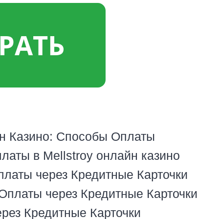
ГРАТЬ
йн Казино: Способы Оплаты
латы в Мellstroy онлайн казино
латы через Кредитные Карточки
Оплаты через Кредитные Карточки
ерез Кредитные Карточки