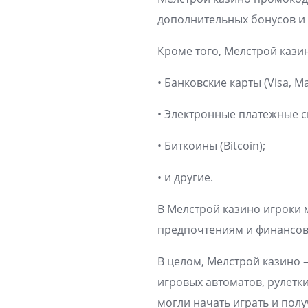
дополнительных бонусов и
Кроме того, Мелстрой казин
• Банковские карты (Visa, Ma
• Электронные платежные сис
• Биткоины (Bitcoin);
• и другие.
В Мелстрой казино игроки 
предпочтениям и финансо
В целом, Мелстрой казино 
игровых автоматов, рулетки
могли начать играть и пол