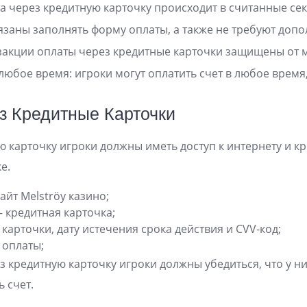
а через кредитную карточку происходит в считанные се
бязаны заполнять форму оплаты, а также не требуют доп
нзакции оплаты через кредитные карточки защищены от
юбое время: игроки могут оплатить счет в любое время,
з Кредитные Карточки
ю карточку игроки должны иметь доступ к интернету и кр
е.
йт Melströy казино;
 кредитная карточка;
карточки, дату истечения срока действия и CVV-код;
 оплаты;
 кредитную карточку игроки должны убедиться, что у ни
ь счет.