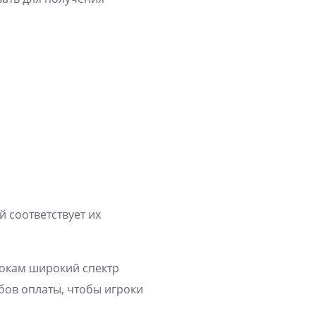
 соответствует их
рокам широкий спектр
обов оплаты, чтобы игроки