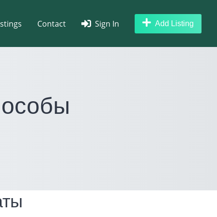
istings
Contact
Sign In
Add Listing
способы
аты