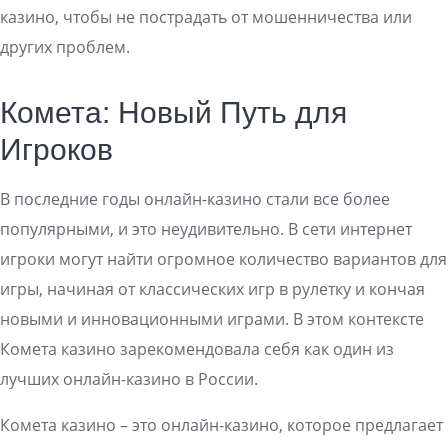
казино, чтобы не пострадать от мошенничества или
других проблем.
Комета: Новый Путь для
Игроков
В последние годы онлайн-казино стали все более
популярными, и это неудивительно. В сети интернет
игроки могут найти огромное количество вариантов для
игры, начиная от классических игр в рулетку и кончая
новыми и инновационными играми. В этом контексте
Комета казино зарекомендовала себя как один из
лучших онлайн-казино в России.
Комета казино – это онлайн-казино, которое предлагает