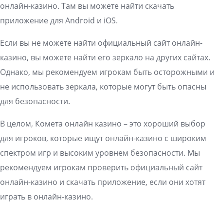
онлайн-казино. Там вы можете найти скачать
приложение для Android и iOS.
Если вы не можете найти официальный сайт онлайн-
казино, вы можете найти его зеркало на других сайтах.
Однако, мы рекомендуем игрокам быть осторожными и
не использовать зеркала, которые могут быть опасны
для безопасности.
В целом, Комета онлайн казино – это хороший выбор
для игроков, которые ищут онлайн-казино с широким
спектром игр и высоким уровнем безопасности. Мы
рекомендуем игрокам проверить официальный сайт
онлайн-казино и скачать приложение, если они хотят
играть в онлайн-казино.