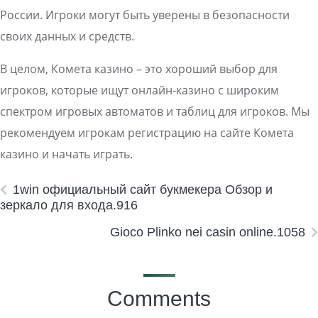
России. Игроки могут быть уверены в безопасности
своих данных и средств.
В целом, Комета казино – это хороший выбор для
игроков, которые ищут онлайн-казино с широким
спектром игровых автоматов и таблиц для игроков. Мы
рекомендуем игрокам регистрацию на сайте Комета
казино и начать играть.
1win официальный сайт букмекера Обзор и
зеркало для входа.916
Gioco Plinko nei casin online.1058
Comments