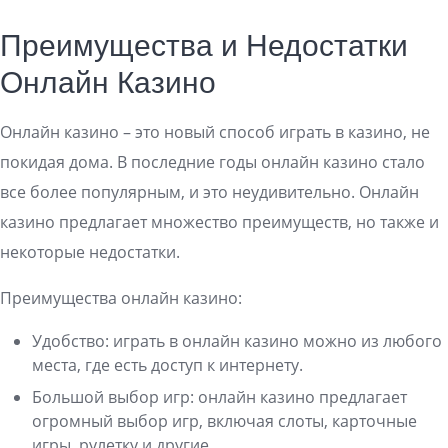
Преимущества и Недостатки
Онлайн Казино
Онлайн казино – это новый способ играть в казино, не
покидая дома. В последние годы онлайн казино стало
все более популярным, и это неудивительно. Онлайн
казино предлагает множество преимуществ, но также и
некоторые недостатки.
Преимущества онлайн казино:
Удобство: играть в онлайн казино можно из любого
места, где есть доступ к интернету.
Большой выбор игр: онлайн казино предлагает
огромный выбор игр, включая слоты, карточные
игры, рулетку и другие.