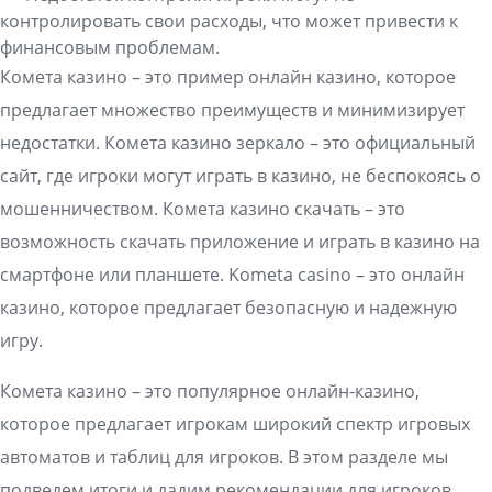
контролировать свои расходы, что может привести к
финансовым проблемам.
Комета казино – это пример онлайн казино, которое
предлагает множество преимуществ и минимизирует
недостатки. Комета казино зеркало – это официальный
сайт, где игроки могут играть в казино, не беспокоясь о
мошенничеством. Комета казино скачать – это
возможность скачать приложение и играть в казино на
смартфоне или планшете. Kometa casino – это онлайн
казино, которое предлагает безопасную и надежную
игру.
Комета казино – это популярное онлайн-казино,
которое предлагает игрокам широкий спектр игровых
автоматов и таблиц для игроков. В этом разделе мы
подведем итоги и дадим рекомендации для игроков,