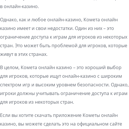
в онлайн-казино.
Однако, как и любое онлайн-казино, Комета онлайн
казино имеет и свои недостатки. Один из них – это
ограничение доступа к играм для игроков из некоторых
стран. Это может быть проблемой для игроков, которые
живут в этих странах.
В целом, Комета онлайн казино – это хороший выбор
для игроков, которые ищут онлайн-казино с широким
спектром игр и высоким уровнем безопасности. Однако,
игроки должны учитывать ограничение доступа к играм
для игроков из некоторых стран.
Если вы хотите скачать приложение Кометы онлайн
казино, вы можете сделать это на официальном сайте