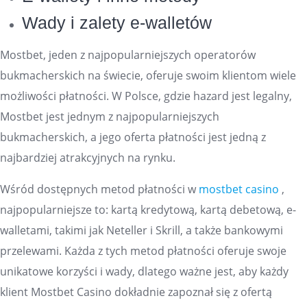
Wady i zalety e-walletów
Mostbet, jeden z najpopularniejszych operatorów
bukmacherskich na świecie, oferuje swoim klientom wiele
możliwości płatności. W Polsce, gdzie hazard jest legalny,
Mostbet jest jednym z najpopularniejszych
bukmacherskich, a jego oferta płatności jest jedną z
najbardziej atrakcyjnych na rynku.
Wśród dostępnych metod płatności w
mostbet casino
,
najpopularniejsze to: kartą kredytową, kartą debetową, e-
walletami, takimi jak Neteller i Skrill, a także bankowymi
przelewami. Każda z tych metod płatności oferuje swoje
unikatowe korzyści i wady, dlatego ważne jest, aby każdy
klient Mostbet Casino dokładnie zapoznał się z ofertą