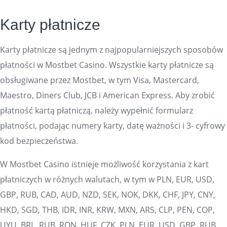
Karty płatnicze
Karty płatnicze są jednym z najpopularniejszych sposobów
płatności w Mostbet Casino. Wszystkie karty płatnicze są
obsługiwane przez Mostbet, w tym Visa, Mastercard,
Maestro, Diners Club, JCB i American Express. Aby zrobić
płatność kartą płatniczą, należy wypełnić formularz
płatności, podając numery karty, datę ważności i 3- cyfrowy
kod bezpieczeństwa.
W Mostbet Casino istnieje możliwość korzystania z kart
płatniczych w różnych walutach, w tym w PLN, EUR, USD,
GBP, RUB, CAD, AUD, NZD, SEK, NOK, DKK, CHF, JPY, CNY,
HKD, SGD, THB, IDR, INR, KRW, MXN, ARS, CLP, PEN, COP,
UYU, BRL, RUB, RON, HUF, CZK, PLN, EUR, USD, GBP, RUB,