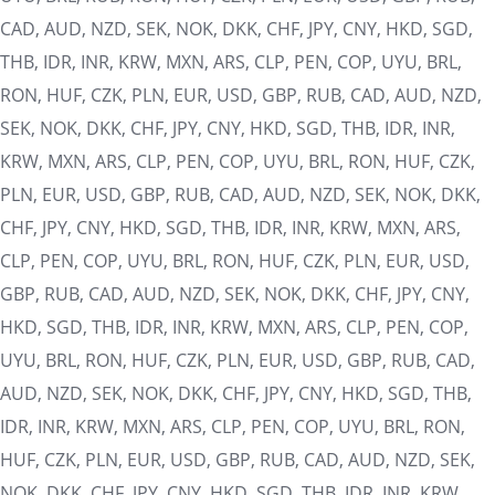
CAD, AUD, NZD, SEK, NOK, DKK, CHF, JPY, CNY, HKD, SGD,
THB, IDR, INR, KRW, MXN, ARS, CLP, PEN, COP, UYU, BRL,
RON, HUF, CZK, PLN, EUR, USD, GBP, RUB, CAD, AUD, NZD,
SEK, NOK, DKK, CHF, JPY, CNY, HKD, SGD, THB, IDR, INR,
KRW, MXN, ARS, CLP, PEN, COP, UYU, BRL, RON, HUF, CZK,
PLN, EUR, USD, GBP, RUB, CAD, AUD, NZD, SEK, NOK, DKK,
CHF, JPY, CNY, HKD, SGD, THB, IDR, INR, KRW, MXN, ARS,
CLP, PEN, COP, UYU, BRL, RON, HUF, CZK, PLN, EUR, USD,
GBP, RUB, CAD, AUD, NZD, SEK, NOK, DKK, CHF, JPY, CNY,
HKD, SGD, THB, IDR, INR, KRW, MXN, ARS, CLP, PEN, COP,
UYU, BRL, RON, HUF, CZK, PLN, EUR, USD, GBP, RUB, CAD,
AUD, NZD, SEK, NOK, DKK, CHF, JPY, CNY, HKD, SGD, THB,
IDR, INR, KRW, MXN, ARS, CLP, PEN, COP, UYU, BRL, RON,
HUF, CZK, PLN, EUR, USD, GBP, RUB, CAD, AUD, NZD, SEK,
NOK, DKK, CHF, JPY, CNY, HKD, SGD, THB, IDR, INR, KRW,