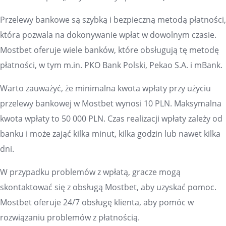
Przelewy bankowe są szybką i bezpieczną metodą płatności,
która pozwala na dokonywanie wpłat w dowolnym czasie.
Mostbet oferuje wiele banków, które obsługują tę metodę
płatności, w tym m.in. PKO Bank Polski, Pekao S.A. i mBank.
Warto zauważyć, że minimalna kwota wpłaty przy użyciu
przelewy bankowej w Mostbet wynosi 10 PLN. Maksymalna
kwota wpłaty to 50 000 PLN. Czas realizacji wpłaty zależy od
banku i może zająć kilka minut, kilka godzin lub nawet kilka
dni.
W przypadku problemów z wpłatą, gracze mogą
skontaktować się z obsługą Mostbet, aby uzyskać pomoc.
Mostbet oferuje 24/7 obsługę klienta, aby pomóc w
rozwiązaniu problemów z płatnością.