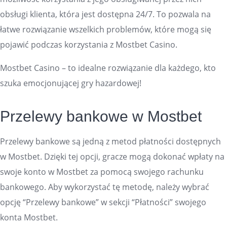
obsługi klienta, która jest dostępna 24/7. To pozwala na
łatwe rozwiązanie wszelkich problemów, które mogą się
pojawić podczas korzystania z Mostbet Casino.
Mostbet Casino – to idealne rozwiązanie dla każdego, kto
szuka emocjonującej gry hazardowej!
Przelewy bankowe w Mostbet
Przelewy bankowe są jedną z metod płatności dostępnych
w Mostbet. Dzięki tej opcji, gracze mogą dokonać wpłaty na
swoje konto w Mostbet za pomocą swojego rachunku
bankowego. Aby wykorzystać tę metodę, należy wybrać
opcję “Przelewy bankowe” w sekcji “Płatności” swojego
konta Mostbet.