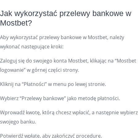
Jak wykorzystać przelewy bankowe w
Mostbet?
Aby wykorzystać przelewy bankowe w Mostbet, należy
wykonać następujące kroki:
Zaloguj się do swojego konta Mostbet, klikając na “Mostbet
logowanie” w górnej części strony.
Kliknij na “Płatności” w menu po lewej stronie.
Wybierz “Przelewy bankowe” jako metodę płatności.
Wprowadź kwotę, którą chcesz wpłacić, a następnie wybierz
swojego banku.
Potwierdź wpłatę, aby zakończyć procedurę.