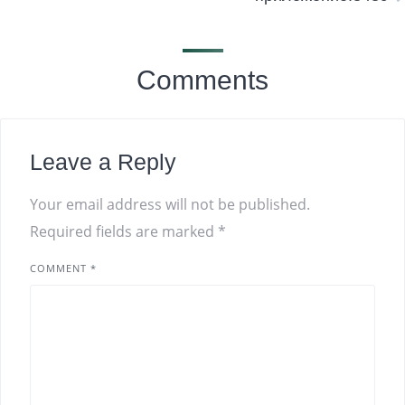
Comments
Leave a Reply
Your email address will not be published.
Required fields are marked
*
COMMENT
*