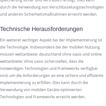
speicherung sicher und vertraulich erfolgt. Dies kann
durch die Verwendung von Verschlüsselungstechnologien
und anderen Sicherheitsmaßnahmen erreicht werden.
Technische Herausforderungen
Ein weiterer wichtiger Aspekt bei der Implementierung ist
die Technologie. Insbesondere bei der mobilen Nutzung
müssen wettanbieter deutschland ohne oasis und online
wettanbieter ohne oasis sicherstellen, dass die
notwendigen Technologien und Frameworks verfügbar
sind, um die Anforderungen an eine sichere und effiziente
Implementierung zu erfüllen. Dies kann durch die
Verwendung von mobilen Geräte-optimierten
Technologien und Frameworks erreicht werden.