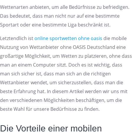
Wettenarten anbieten, um alle Bedürfnisse zu befriedigen.
Das bedeutet, dass man nicht nur auf eine bestimmte
Sportart oder eine bestimmte Liga beschränkt ist.
Letztendlich ist
online sportwetten ohne oasis
die mobile
Nutzung von Wettanbieter ohne OASIS Deutschland eine
großartige Möglichkeit, um Wetten zu platzieren, ohne dass
man an einem Computer sitzt. Doch es ist wichtig, dass
man sich sicher ist, dass man sich an die richtigen
Wettanbieter wendet, um sicherzustellen, dass man die
beste Erfahrung hat. In diesem Artikel werden wir uns mit
den verschiedenen Möglichkeiten beschäftigen, um die
beste Wahl für unsere Bedürfnisse zu finden.
Die Vorteile einer mobilen