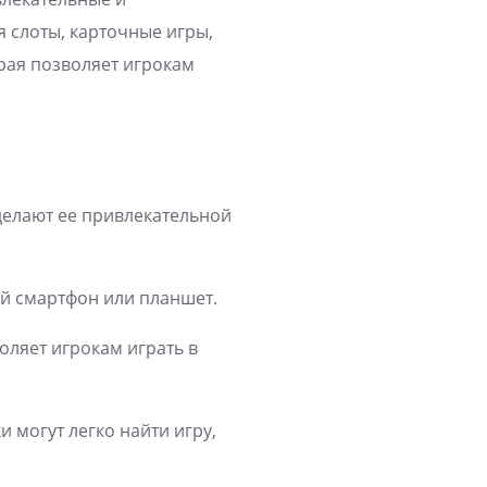
 слоты, карточные игры,
рая позволяет игрокам
делают ее привлекательной
ой смартфон или планшет.
оляет игрокам играть в
 могут легко найти игру,