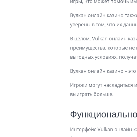
игры, что может помочь им
Вулкан онлайн казино такж
уверены в том, что их данны
В целом, Vulkan онлайн ка
преимущества, которые не 
выгодных условиях, получа
Вулкан онлайн казино – это
Игроки могут насладиться 
выиграть больше.
Функционально
Интерфейс Vulkan онлайн к