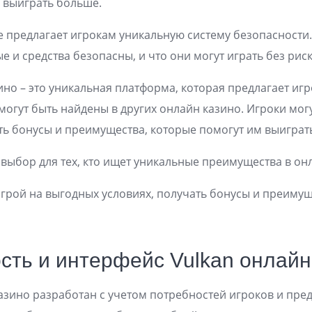
 выиграть больше.
е предлагает игрокам уникальную систему безопасности.
е и средства безопасны, и что они могут играть без риск
зино – это уникальная платформа, которая предлагает и
могут быть найдены в других онлайн казино. Игроки мог
ть бонусы и преимущества, которые помогут им выиграт
 выбор для тех, кто ищет уникальные преимущества в он
игрой на выгодных условиях, получать бонусы и преимущ
сть и интерфейс Vulkan онлайн
азино разработан с учетом потребностей игроков и пред