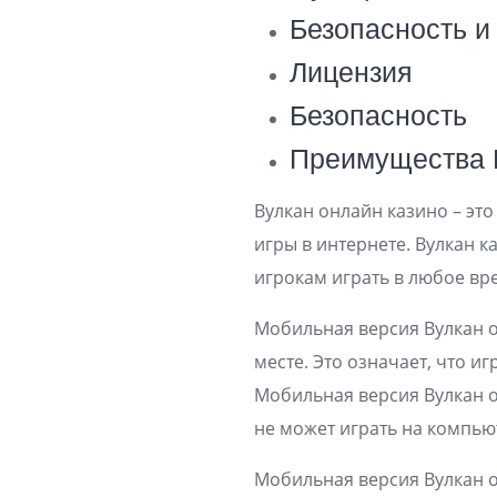
Безопасность и
Лицензия
Безопасность
Преимущества 
Вулкан онлайн казино – эт
игры в интернете. Вулкан к
игрокам играть в любое вр
Мобильная версия Вулкан о
месте. Это означает, что и
Мобильная версия Вулкан о
не может играть на компью
Мобильная версия Вулкан о