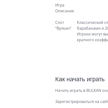
Игра
Описание
Слот
Классический сл
“Вулкан”
барабанами и 2
Игроки могут вы
кратного коэфф
Как начать играть
Начать играть в ВULKAN о
Зарегистрироваться на сай