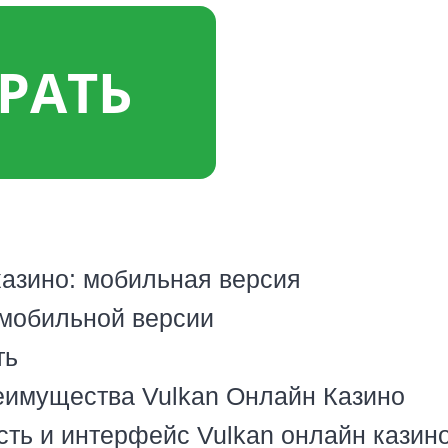
ГРАТЬ
казино: мобильная версия
мобильной версии
ть
еимущества Vulkan Онлайн Казино
ть и интерфейс Vulkan онлайн казин