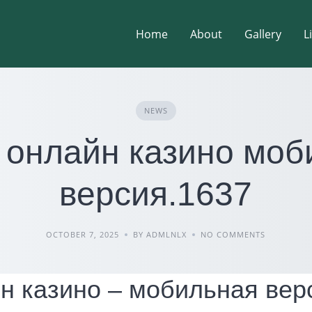
Home
About
Gallery
L
NEWS
 онлайн казино мо
версия.1637
OCTOBER 7, 2025
BY ADMLNLX
NO COMMENTS
йн казино – мобильная вер