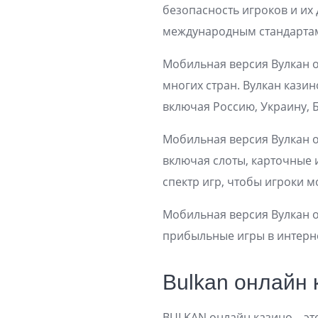
безопасность игроков и их
международным стандартам 
Мобильная версия Вулкан о
многих стран. Вулкан казин
включая Россию, Украину, 
Мобильная версия Вулкан о
включая слоты, карточные и
спектр игр, чтобы игроки м
Мобильная версия Вулкан о
прибыльные игры в интерн
Вulkan онлайн 
ВULKAN онлайн казино – эт