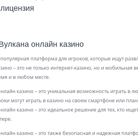
 лицензия
Вулкана онлайн казино
о популярная платформа для игроков, которые ищут раз
азино – это не только интернет-казино, но и мобильная в
емя и в любом месте.
нлайн казино – это уникальная возможность играть в л
гроки могут играть в казино на своем смартфоне или план
нлайн казино – это идеальное решение для тех, кто ище
тере.
нлайн казино – это также безопасная и надежная платф