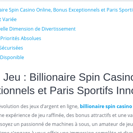
naire Spin Casino Online, Bonus Exceptionnels et Paris Sporti
 Variée
velle Dimension de Divertissement
s Priorités Absolues
 Sécurisées
 Disponible
Jeu : Billionaire Spin Casin
onnels et Paris Sportifs Inn
volution des jeux d’argent en ligne,
billionaire spin casino
 expérience de jeu raffinée, des bonus attractifs et une v
 soyez un passionné de machines à sous, un amateur de jeux