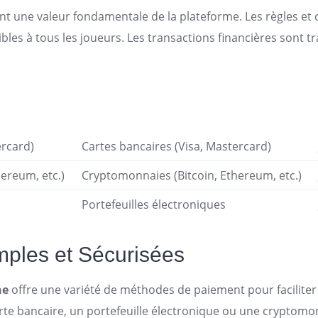
t une valeur fondamentale de la plateforme. Les règles et 
ibles à tous les joueurs. Les transactions financières sont 
ercard)
Cartes bancaires (Visa, Mastercard)
ereum, etc.)
Cryptomonnaies (Bitcoin, Ethereum, etc.)
Portefeuilles électroniques
mples et Sécurisées
ne
offre une variété de méthodes de paiement pour faciliter l
arte bancaire, un portefeuille électronique ou une cryptom