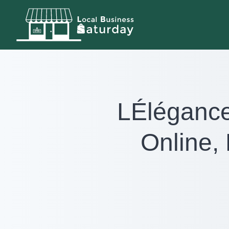
Skip
to
content
LÉlégance
Online,