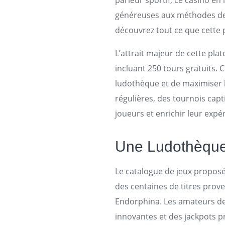
parieur sportif, ce casino e
généreuses aux méthodes de p
découvrez tout ce que cette p
L’attrait majeur de cette pla
incluant 250 tours gratuits. 
ludothèque et de maximiser l
régulières, des tournois cap
joueurs et enrichir leur expé
Une Ludothèque
Le catalogue de jeux propos
des centaines de titres prov
Endorphina. Les amateurs de
innovantes et des jackpots pro