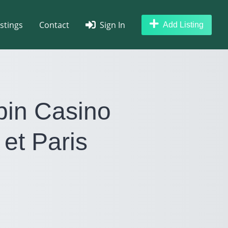
istings
Contact
Sign In
Add Listing
pin Casino
et Paris