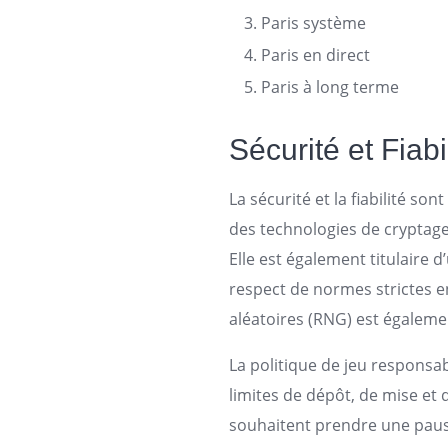
Paris système
Paris en direct
Paris à long terme
Sécurité et Fiabi
La sécurité et la fiabilité s
des technologies de cryptage
Elle est également titulaire 
respect de normes strictes e
aléatoires (RNG) est également
La politique de jeu responsa
limites de dépôt, de mise et 
souhaitent prendre une paus