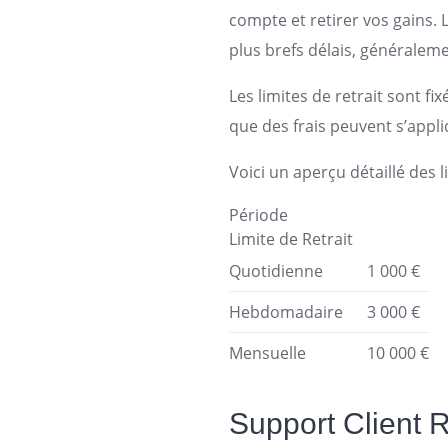
compte et retirer vos gains. 
plus brefs délais, généralem
Les limites de retrait sont fi
que des frais peuvent s’appli
Voici un aperçu détaillé des l
Période
Limite de Retrait
Quotidienne
1 000 €
Hebdomadaire
3 000 €
Mensuelle
10 000 €
Support Client R