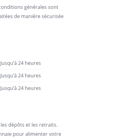
conditions générales sont
traitées de manière sécurisée
Jusqu’à 24 heures
Jusqu’à 24 heures
Jusqu’à 24 heures
es dépôts et les retraits.
onnaie pour alimenter votre