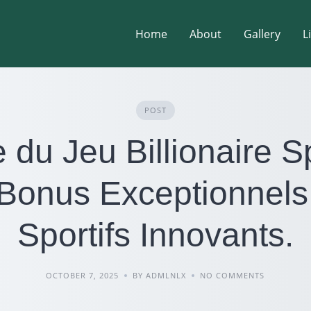
Home
About
Gallery
L
POST
 du Jeu Billionaire S
 Bonus Exceptionnels 
Sportifs Innovants.
OCTOBER 7, 2025
BY ADMLNLX
NO COMMENTS