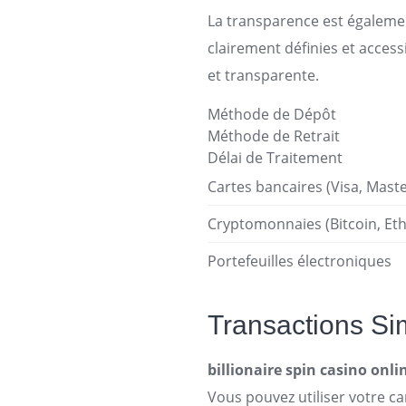
La transparence est égalemen
clairement définies et access
et transparente.
Méthode de Dépôt
Méthode de Retrait
Délai de Traitement
Cartes bancaires (Visa, Mast
Cryptomonnaies (Bitcoin, Eth
Portefeuilles électroniques
Transactions Si
billionaire spin casino onli
Vous pouvez utiliser votre c