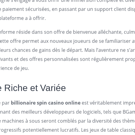
n ligne s’engage à vous offrir une immersion complète et div
aiement sécurisées, en passant par un support client disp
lateforme a à offrir.
teforme réside dans son offre de bienvenue alléchante, culm
Cette offre permet aux nouveaux joueurs de se familiariser a
eurs chances de gains dès le départ. Mais l’aventure ne s’a
tivants et des offres personnalisées sont régulièrement prop
rience de jeu.
 Riche et Variée
é par
billionaire spin casino online
est véritablement impr
enant des meilleurs développeurs de logiciels, tels que BG
 machines à sous seront comblés par la diversité des thèm
gressifs potentiellement lucratifs. Les jeux de table classiqu