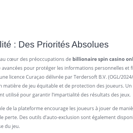
lité : Des Priorités Absolues
ont au cœur des préoccupations de
billionaire spin casino on
 avancées pour protéger les informations personnelles et f
d’une licence Curaçao délivrée par Terdersoft B.V. (OGL/2024/
n matière de jeu équitable et de protection des joueurs. 
 utilisé pour garantir l’impartialité des résultats des jeux.
ble de la plateforme encourage les joueurs à jouer de maniè
de perte. Des outils d’auto-exclusion sont également dispon
e du jeu.