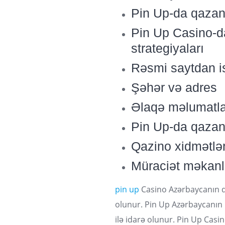
Pin Up-da qazan
Pin Up Casino-d
strategiyaları
Rəsmi saytdan i
Şəhər və adres
Əlaqə məlumatla
Pin Up-da qazan
Qazino xidmətlər
Müraciət məkanl
pin up
Casino Azərbaycanın qa
olunur. Pin Up Azərbaycanın re
ilə idarə olunur. Pin Up Casin