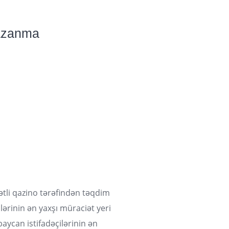
qazanma
ətli qazino tərəfindən təqdim
lərinin ən yaxşı müraciət yeri
baycan istifadəçilərinin ən