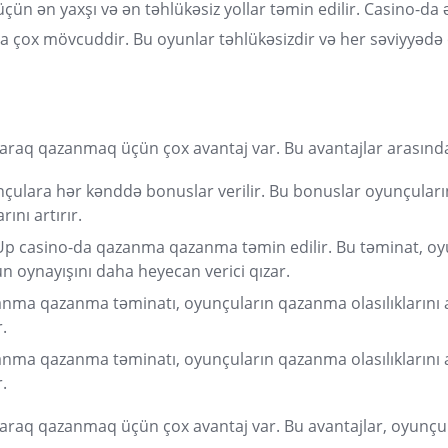
n ən yaxşı və ən təhlükəsiz yollar təmin edilir. Casino-da ən
aha çox mövcuddir. Bu oyunlar təhlükəsizdir və her səviyyə
araq qazanmaq üçün çox avantaj var. Bu avantajlar arasınd
nçulara hər kənddə bonuslar verilir. Bu bonuslar oyunçula
ını artırır.
p casino-da qazanma qazanma təmin edilir. Bu təminat, o
oyun oynayışını daha heyecan verici qızar.
a qazanma təminatı, oyunçuların qazanma olasılıklarını ar
.
a qazanma təminatı, oyunçuların qazanma olasılıklarını ar
.
araq qazanmaq üçün çox avantaj var. Bu avantajlar, oyunçu