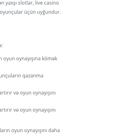
 yaxşı slotlar, live casino
də oyunçular üçün uyğundur.
a:
rın oyun oynayışına kömək
yunçuların qazanma
tırır və oyun oynayışını
tırır və oyun oynayışını
ların oyun oynayışını daha