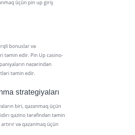
anmaq üçün pin up giriş
rqli bonuslar və
i təmin edir. Pin Up casino-
paniyaların nəzərindən
ləri təmin edir.
ma strategiyaları
yaların biri, qazanmaq üçün
dırı qazino tərəfindən təmin
zı artırır və qazanmaq üçün