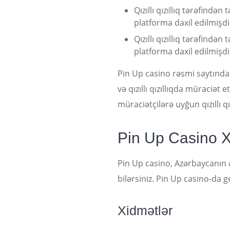
Qızıllı qızıllıq tərəfində
platforma daxil edilmişdi
Qızıllı qızıllıq tərəfində
platforma daxil edilmişdi
Pin Up casino rəsmi saytından
və qızıllı qızıllıqda müraciə
müraciətçilərə uyğun qızıllı q
Pin Up Casino Xi
Pin Up casino, Azərbaycanın 
bilərsiniz. Pin Up casino-da 
Xidmətlər