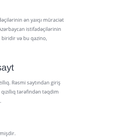
əçilərinin ən yaxşı müraciət
Azərbaycan istifadəçilərinin
biridir və bu qazino,
sayt
zıllıq. Rəsmi saytından giriş
 qızıllıq tərəfindən təqdim
.
lmişdir.