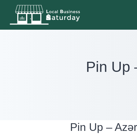
Skip
to
content
Pin Up 
Pin Up – Azər