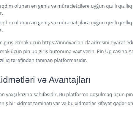
n təqdim olunan ən geniş və müraciətçilərə uyğun qızıllı qızıllı
r.
n təqdim olunan ən geniş və müraciətçilərə uyğun qızıllı qızıllı
r.
 giriş etmək üçün https://innovacion.cl/ adresini ziyarət ed
t etmək üçün pin up giriş butonuna vaxt verin. Pin Up casino 
ızıllıq tərəfindən tanınan platformasıdır.
dmətləri və Avantajları
ən yaxşı kazino səhifəsidir. Bu platforma qoşulmaq üçün pin
geniş bir xidmət təminatı var və bu xidmətlər kifayət qədər əh