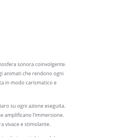
atmosfera sonora coinvolgente.
aggi animati che rendono ogni
ata in modo carismatico e
iaro su ogni azione eseguita.
 che amplificano l’immersione.
a vivace e stimolante.