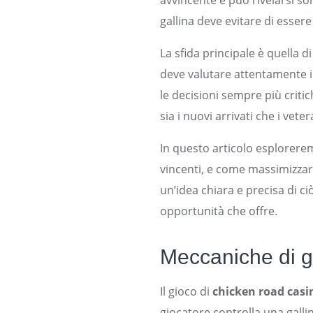
avvincente e può rivelarsi so
gallina deve evitare di ess
La sfida principale è quella 
deve valutare attentamente 
le decisioni sempre più criti
sia i nuovi arrivati che i veter
In questo articolo esplorerem
vincenti, e come massimizzare 
un’idea chiara e precisa di c
opportunità che offre.
Meccaniche di g
Il gioco di
chicken road casi
giocatore controlla una galli