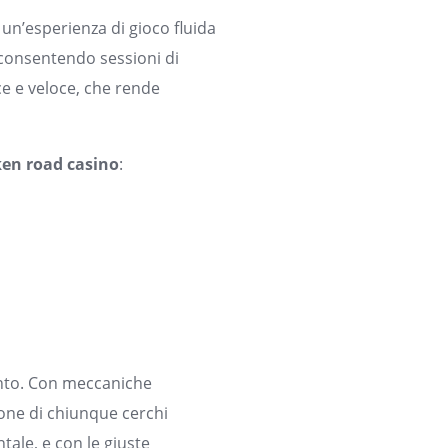
un’esperienza di gioco fluida
 consentendo sessioni di
e e veloce, che rende
ken road casino
:
ento. Con meccaniche
zione di chiunque cerchi
tale, e con le giuste