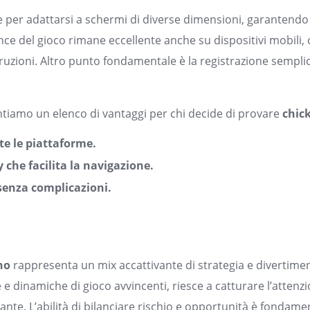
e per adattarsi a schermi di diverse dimensioni, garantendo 
nce del gioco rimane eccellente anche su dispositivi mobili,
uzioni. Altro punto fondamentale è la registrazione semplic
.
entiamo un elenco di vantaggi per chi decide di provare
chic
te le piattaforme.
y che facilita la navigazione.
senza complicazioni.
no
rappresenta un mix accattivante di strategia e divertim
e e dinamiche di gioco avvincenti, riesce a catturare l’atten
ante. L’abilità di bilanciare rischio e opportunità è fondamen