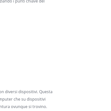
ziando i punti chiave del
on diversi dispositivi. Questa
omputer che su dispositivi
ventura ovunque si trovino.