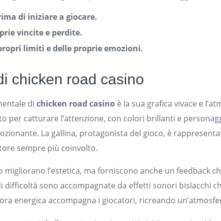
ma di iniziare a giocare.
prie vincite e perdite.
ropri limiti e delle proprie emozioni.
di chicken road casino
entale di
chicken road casino
è la sua grafica vivace e l’
ato per catturare l’attenzione, con colori brillanti e person
ozionante. La gallina, protagonista del gioco, è rappresent
atore sempre più coinvolto.
o migliorano l’estetica, ma forniscono anche un feedback ch
lli di difficoltà sono accompagnate da effetti sonori bislacchi
ora energica accompagna i giocatori, ricreando un’atmosfer