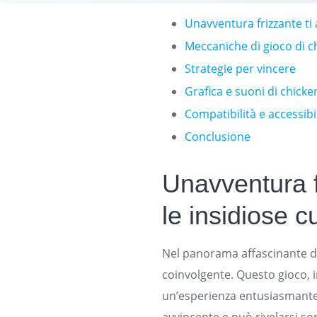
Unavventura frizzante ti 
Meccaniche di gioco di c
Strategie per vincere
Grafica e suoni di chick
Compatibilità e accessibi
Conclusione
Unavventura fr
le insidiose c
Nel panorama affascinante d
coinvolgente. Questo gioco, i
un’esperienza entusiasmante 