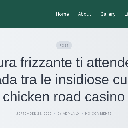
Home
About
Gallery
L
POST
a frizzante ti attend
ada tra le insidiose c
chicken road casino
SEPTEMBER 29, 2025
BY ADMLNLX
NO COMMENTS