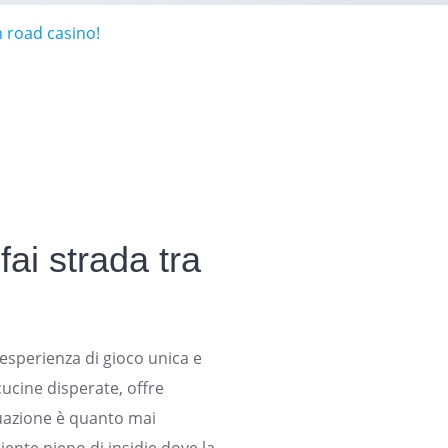
n road casino!
fai strada tra
!
esperienza di gioco unica e
cucine disperate, offre
tuazione è quanto mai