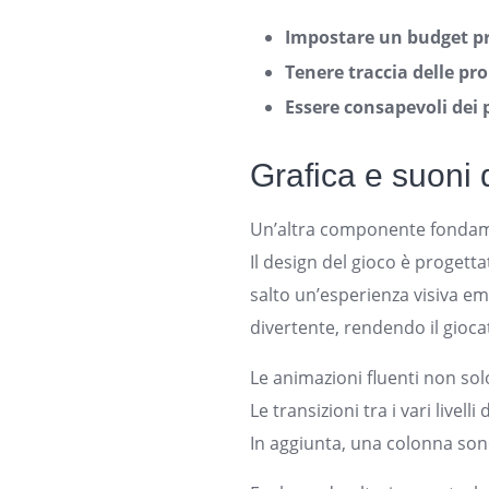
Impostare un budget pri
Tenere traccia delle pro
Essere consapevoli dei p
Grafica e suoni 
Un’altra componente fondam
Il design del gioco è progett
salto un’esperienza visiva em
divertente, rendendo il gioc
Le animazioni fluenti non sol
Le transizioni tra i vari live
In aggiunta, una colonna son