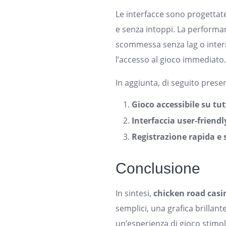
Le interfacce sono progettat
e senza intoppi. La performa
scommessa senza lag o interr
l’accesso al gioco immediato
In aggiunta, di seguito pres
Gioco accessibile su tut
Interfaccia user-friendl
Registrazione rapida e 
Conclusione
In sintesi,
chicken road casi
semplici, una grafica brillant
un’esperienza di gioco stimol