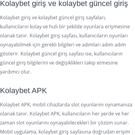
Kolaybet giriş ve kolaybet güncel giriş
Kolaybet giriş ve kolaybet güncel giriş sayfaları,
kullanıcıların kolay ve hızlı bir şekilde oyunlara erişmesine
olanak tanır. Kolaybet giriş sayfası, kullanıcıların oyunları
oynayabilmek için gerekli bilgileri ve adımları adım adım
gösterir. Kolaybet güncel giriş sayfası ise, kullanıcıların
güncel giriş bilgilerini ve değişiklikleri takip etmesine
yardımcı olur.
Kolaybet APK
Kolaybet APK, mobil cihazlarda slot oyunlarını oynamanıza
olanak tanır. Kolaybet APK, kullanıcıların her yerde ve her
zaman slot oyunlarını oynayabilecekleri bir çözüm sunar.
Mobil uygulama, kolaybet giriş sayfasına doğrudan erişim