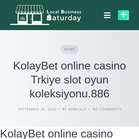
Skip
to
content
NEWS
KolayBet online casino
Trkiye slot oyun
koleksiyonu.886
SEPTEMBER 26, 2025
BY ADMLNLX
NO COMMENTS
KolayBet online casino