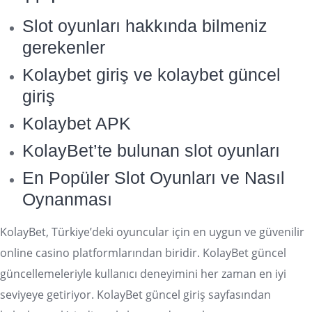
Slot oyunları hakkında bilmeniz
gerekenler
Kolaybet giriş ve kolaybet güncel
giriş
Kolaybet APK
KolayBet’te bulunan slot oyunları
En Popüler Slot Oyunları ve Nasıl
Oynanması
KolayBet, Türkiye’deki oyuncular için en uygun ve güvenilir
online casino platformlarından biridir. KolayBet güncel
güncellemeleriyle kullanıcı deneyimini her zaman en iyi
seviyeye getiriyor. KolayBet güncel giriş sayfasından