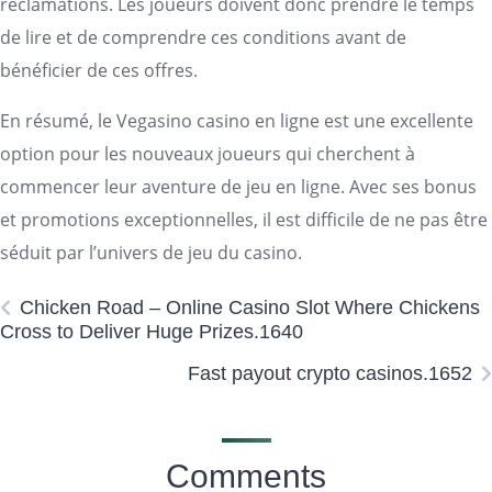
réclamations. Les joueurs doivent donc prendre le temps
de lire et de comprendre ces conditions avant de
bénéficier de ces offres.
En résumé, le Vegasino casino en ligne est une excellente
option pour les nouveaux joueurs qui cherchent à
commencer leur aventure de jeu en ligne. Avec ses bonus
et promotions exceptionnelles, il est difficile de ne pas être
séduit par l’univers de jeu du casino.
Chicken Road – Online Casino Slot Where Chickens
Cross to Deliver Huge Prizes.1640
Fast payout crypto casinos.1652
Comments