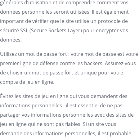
générales d’utilisation et de comprendre comment vos
données personnelles seront utilisées. Il est également
important de vérifier que le site utilise un protocole de
sécurité SSL (Secure Sockets Layer) pour encrypter vos
données.
Utilisez un mot de passe fort : votre mot de passe est votre
premier ligne de défense contre les hackers. Assurez-vous
de choisir un mot de passe fort et unique pour votre
compte de jeu en ligne.
Évitez les sites de jeu en ligne qui vous demandent des
informations personnelles : il est essentiel de ne pas
partager vos informations personnelles avec des sites de
jeu en ligne qui ne sont pas fiables. Si un site vous
demande des informations personnelles, il est probable