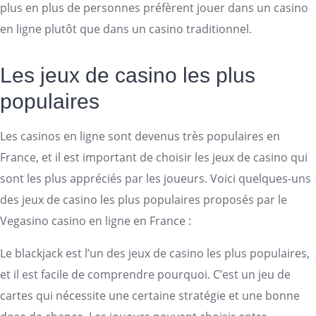
plus en plus de personnes préfèrent jouer dans un casino
en ligne plutôt que dans un casino traditionnel.
Les jeux de casino les plus
populaires
Les casinos en ligne sont devenus très populaires en
France, et il est important de choisir les jeux de casino qui
sont les plus appréciés par les joueurs. Voici quelques-uns
des jeux de casino les plus populaires proposés par le
Vegasino casino en ligne en France :
Le blackjack est l’un des jeux de casino les plus populaires,
et il est facile de comprendre pourquoi. C’est un jeu de
cartes qui nécessite une certaine stratégie et une bonne