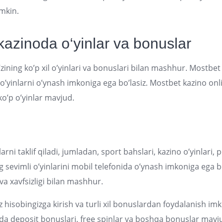
umkin.
kazinoda o‘yinlar va bonuslar
ining ko’p xil o’yinlari va bonuslari bilan mashhur. Mostbet u
il o’yinlarni o’ynash imkoniga ega bo’lasiz. Mostbet kazino onl
ko’p o’yinlar mavjud.
nlarni taklif qiladi, jumladan, sport bahslari, kazino o’yinlari,
ng sevimli o’yinlarini mobil telefonida o’ynash imkoniga ega 
 va xavfsizligi bilan mashhur.
’z hisobingizga kirish va turli xil bonuslardan foydalanish im
da deposit bonuslari, free spinlar va boshqa bonuslar mavju