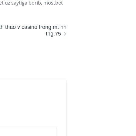
bet uz saytiga borib, mostbet
th thao v casino trong mt nn
tng.75