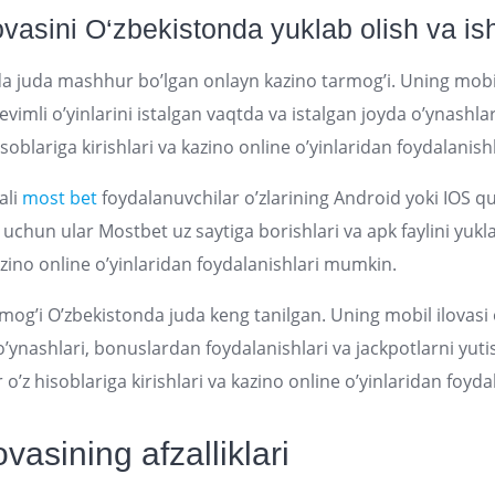
ovasini O‘zbekistonda yuklab olish va ish
a juda mashhur bo’lgan onlayn kazino tarmog’i. Uning mobil 
sevimli o’yinlarini istalgan vaqtda va istalgan joyda o’ynashl
oblariga kirishlari va kazino online o’yinlaridan foydalanishl
ali
most bet
foydalanuvchilar o’zlarining Android yoki IOS qu
uchun ular Mostbet uz saytiga borishlari va apk faylini yuklab
kazino online o’yinlaridan foydalanishlari mumkin.
mog’i O’zbekistonda juda keng tanilgan. Uning mobil ilovasi 
ni o’ynashlari, bonuslardan foydalanishlari va jackpotlarni yu
o’z hisoblariga kirishlari va kazino online o’yinlaridan foyda
vasining afzalliklari