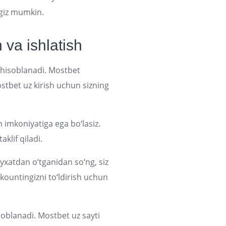
ngiz mumkin.
 va ishlatish
l hisoblanadi. Mostbet
stbet uz kirish uchun sizning
h imkoniyatiga ega bo‘lasiz.
aklif qiladi.
yxatdan o‘tganidan so‘ng, siz
kkountingizni to‘ldirish uchun
soblanadi. Mostbet uz sayti