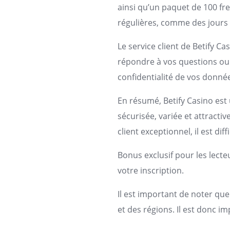
ainsi qu’un paquet de 100 fr
régulières, comme des jours d
Le service client de Betify C
répondre à vos questions ou 
confidentialité de vos donné
En résumé, Betify Casino est 
sécurisée, variée et attract
client exceptionnel, il est dif
Bonus exclusif pour les lecte
votre inscription.
Il est important de noter que
et des régions. Il est donc i