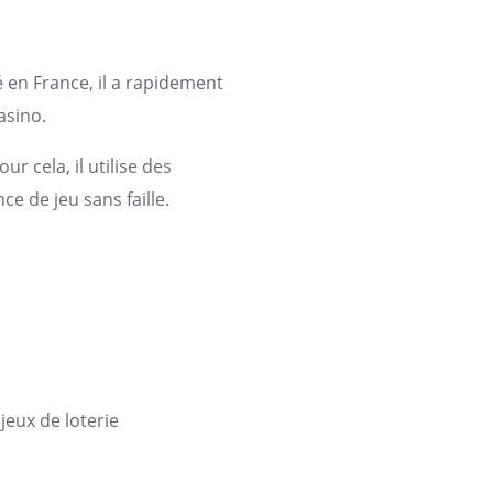
é en France, il a rapidement
asino.
ur cela, il utilise des
e de jeu sans faille.
jeux de loterie