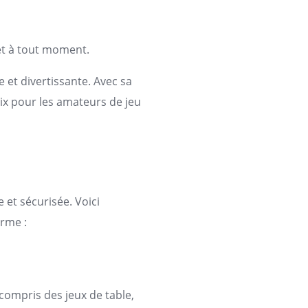
 et à tout moment.
 et divertissante. Avec sa
oix pour les amateurs de jeu
 et sécurisée. Voici
orme :
 compris des jeux de table,