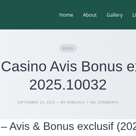
Home
About
Gallery
L
BLOG
 Casino Avis Bonus e
2025.10032
SEPTEMBER 24, 2025
BY ADMLNLX
NO COMMENTS
 – Avis & Bonus exclusif (20