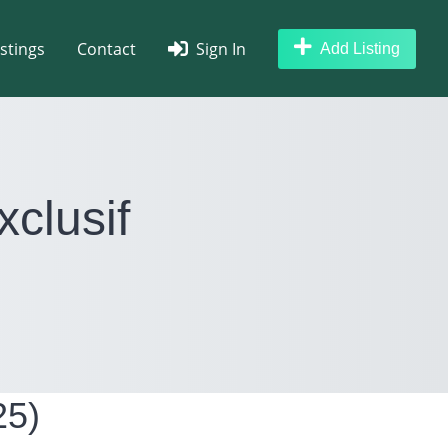
istings
Contact
Sign In
Add Listing
xclusif
25)