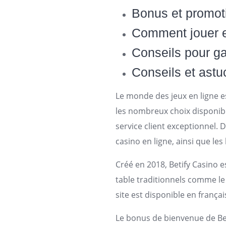
Bonus et promot
Comment jouer e
Conseils pour g
Conseils et astu
Le monde des jeux en ligne es
les nombreux choix disponib
service client exceptionnel. 
casino en ligne, ainsi que le
Créé en 2018, Betify Casino e
table traditionnels comme le 
site est disponible en françai
Le bonus de bienvenue de Bet