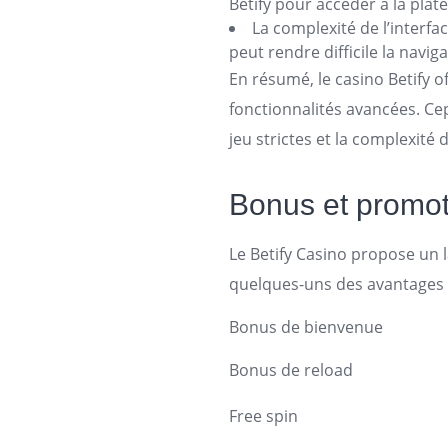
Betify pour accéder à la plat
La complexité de l’interfa
peut rendre difficile la naviga
En résumé, le casino Betify o
fonctionnalités avancées. Cep
jeu strictes et la complexité
Bonus et promo
Le Betify Casino propose un 
quelques-uns des avantages 
Bonus de bienvenue
Bonus de reload
Free spin