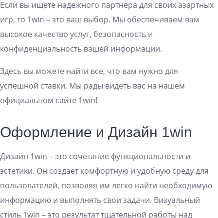
Если вы ищете надежного партнера для своих азартных
игр, то 1win – это ваш выбор. Мы обеспечиваем вам
высокое качество услуг, безопасность и
конфиденциальность вашей информации.
Здесь вы можете найти все, что вам нужно для
успешной ставки. Мы рады видеть вас на нашем
официальном сайте 1win!
Оформление и Дизайн 1win
Дизайн 1win – это сочетание функциональности и
эстетики. Он создает комфортную и удобную среду для
пользователей, позволяя им легко найти необходимую
информацию и выполнять свои задачи. Визуальный
стиль 1win – это результат тщательной работы над