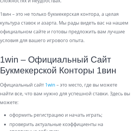
сложностях и неудобствах.
1вин – это не только букмекерская контора, а целая
культура ставок и азарта. Мы рады видеть вас на нашем
официальном сайте и готовы предложить вам лучшие
условия для вашего игрового опыта.
1win – Официальный Сайт
Букмекерской Конторы 1вин
Официальный сайт
1win
– это место, где вы можете
найти все, что вам нужно для успешной ставки. Здесь вы
можете:
оформить регистрацию и начать играть;
проверить актуальные коэффициенты на