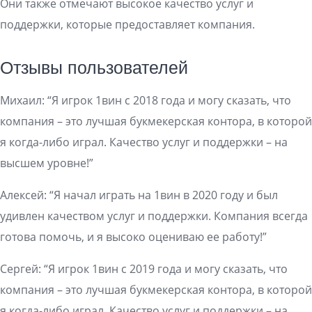
Они также отмечают высокое качество услуг и
поддержки, которые предоставляет компания.
Отзывы пользователей
Михаил: “Я игрок 1вин с 2018 года и могу сказать, что
компания – это лучшая букмекерская контора, в которой
я когда-либо играл. Качество услуг и поддержки – на
высшем уровне!”
Алексей: “Я начал играть на 1вин в 2020 году и был
удивлен качеством услуг и поддержки. Компания всегда
готова помочь, и я высоко оцениваю ее работу!”
Сергей: “Я игрок 1вин с 2019 года и могу сказать, что
компания – это лучшая букмекерская контора, в которой
я когда-либо играл. Качество услуг и поддержки – на