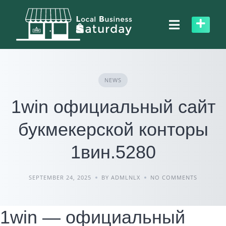
Skip
to
content
NEWS
1win официальный сайт
букмекерской конторы
1вин.5280
SEPTEMBER 24, 2025
BY ADMLNLX
NO COMMENTS
1win — официальный