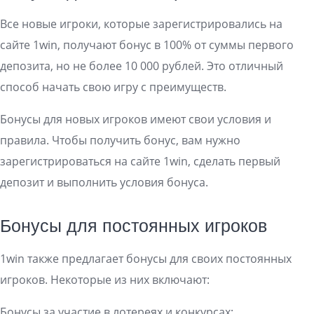
Все новые игроки, которые зарегистрировались на
сайте 1win, получают бонус в 100% от суммы первого
депозита, но не более 10 000 рублей. Это отличный
способ начать свою игру с преимуществ.
Бонусы для новых игроков имеют свои условия и
правила. Чтобы получить бонус, вам нужно
зарегистрироваться на сайте 1win, сделать первый
депозит и выполнить условия бонуса.
Бонусы для постоянных игроков
1win также предлагает бонусы для своих постоянных
игроков. Некоторые из них включают:
Бонусы за участие в лотереях и конкурсах;