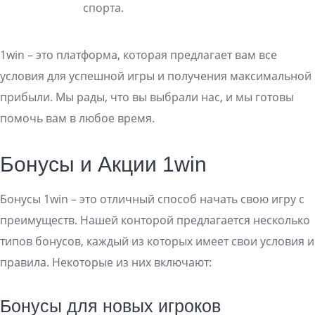
спорта.
1win – это платформа, которая предлагает вам все
условия для успешной игры и получения максимальной
прибыли. Мы рады, что вы выбрали нас, и мы готовы
помочь вам в любое время.
Бонусы и Акции 1win
Бонусы 1win – это отличный способ начать свою игру с
преимуществ. Нашей конторой предлагается несколько
типов бонусов, каждый из которых имеет свои условия и
правила. Некоторые из них включают:
Бонусы для новых игроков