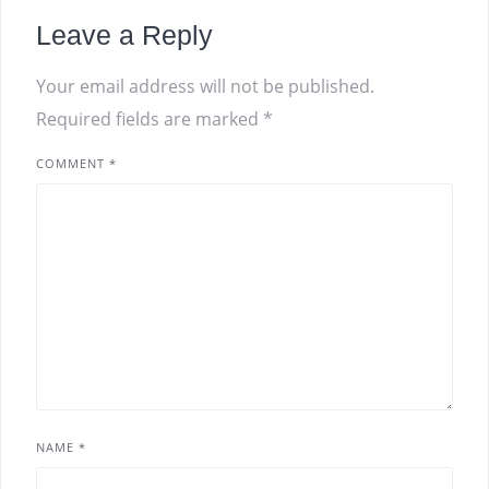
Leave a Reply
Your email address will not be published.
Required fields are marked
*
COMMENT
*
NAME
*