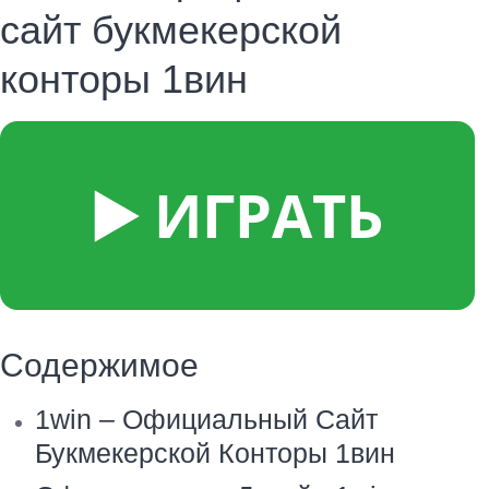
сайт букмекерской
конторы 1вин
▶️ ИГРАТЬ
Содержимое
1win – Официальный Сайт
Букмекерской Конторы 1вин