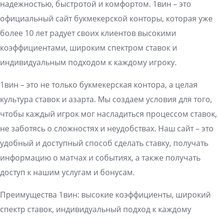
надежностью, быстротой и комфортом. 1вин – это
официальный сайт букмекерской конторы, которая уже
более 10 лет радует своих клиентов высокими
коэффициентами, широким спектром ставок и
индивидуальным подходом к каждому игроку.
1вин – это не только букмекерская контора, а целая
культура ставок и азарта. Мы создаем условия для того,
чтобы каждый игрок мог насладиться процессом ставок,
не заботясь о сложностях и неудобствах. Наш сайт – это
удобный и доступный способ сделать ставку, получать
информацию о матчах и событиях, а также получать
доступ к нашим услугам и бонусам.
Преимущества 1вин: высокие коэффициенты, широкий
спектр ставок, индивидуальный подход к каждому