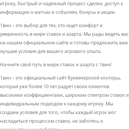
игроку, быстрый и надежный процесс сделки, доступ к
информации о матчах и событиях, бонусы и акции.
1вин – это выбор для тех, кто ищет комфорт и
уверенность в мире ставок и азарта. Мы рады видеть вас
на нашем официальном сайте и готовы предложить вам
лучшие условия для вашего игрового опыта.
Начните свой путь в мире ставок и азарта с 1вин!
1вин – это официальный сайт букмекерской конторы,
которая уже более 10 лет радует своих клиентов
высокими коэффициентами, широким спектром ставок и
индивидуальным подходом к каждому игроку. Мы
создаем условия для того, чтобы каждый игрок мог
насладиться процессом ставок, не заботясь о