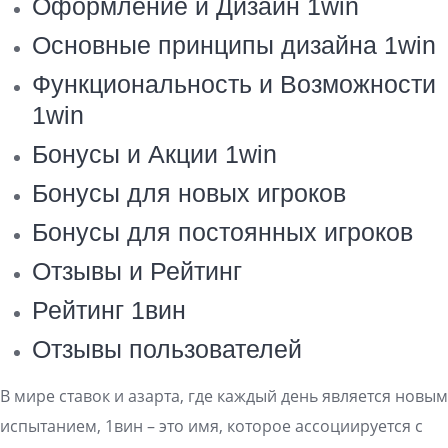
Оформление и Дизайн 1win
Основные принципы дизайна 1win
Функциональность и Возможности
1win
Бонусы и Акции 1win
Бонусы для новых игроков
Бонусы для постоянных игроков
Отзывы и Рейтинг
Рейтинг 1вин
Отзывы пользователей
В мире ставок и азарта, где каждый день является новым
испытанием, 1вин – это имя, которое ассоциируется с