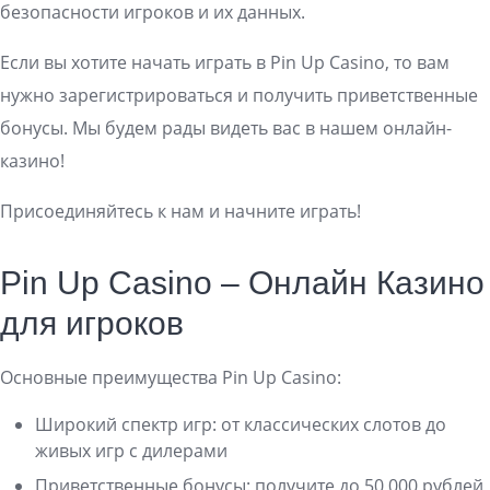
безопасности игроков и их данных.
Если вы хотите начать играть в Pin Up Casino, то вам
нужно зарегистрироваться и получить приветственные
бонусы. Мы будем рады видеть вас в нашем онлайн-
казино!
Присоединяйтесь к нам и начните играть!
Pin Up Casino – Онлайн Казино
для игроков
Основные преимущества Pin Up Casino:
Широкий спектр игр: от классических слотов до
живых игр с дилерами
Приветственные бонусы: получите до 50 000 рублей