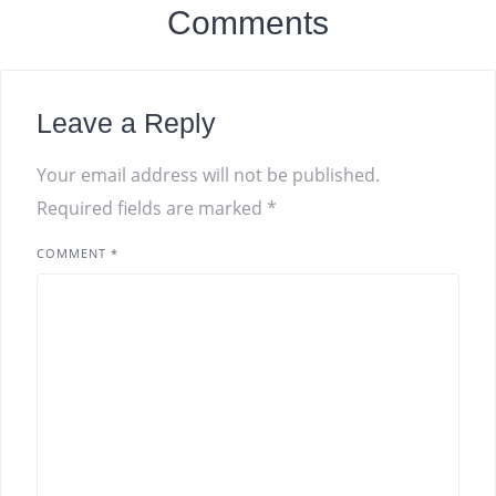
Comments
Leave a Reply
Your email address will not be published.
Required fields are marked
*
COMMENT
*