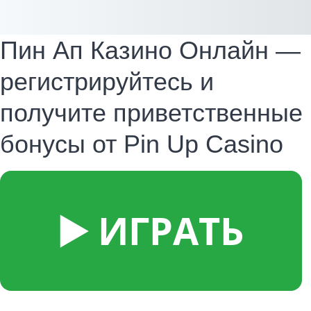
Пин Ап Казино Онлайн —
регистрируйтесь и
получите приветственные
бонусы от Pin Up Casino
▶️ ИГРАТЬ