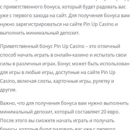
с приветственного бонуса, который будет радовать вас
уже с первого захода на сайт. Для получения бонуса вам
нужно зарегистрироваться на сайте Pin Up Casino и
выполнить минимальный депозит.
Приветственный бонус Pin Up Casino – это отличный
способ начать играть в онлайн-казино и испытать свои
силы в различных играх. Бонус может быть использован
для игры в любые игры, доступные на сайте Pin Up
Casino, включая слоты, карточные игры, рулетку и
другие.
Важно, что для получения бонуса вам нужно выполнить
минимальный депозит, который составляет 20 евро.
После этого вы сможете начать играть и получать
бонусы, которые будут радовать вас уже с первого