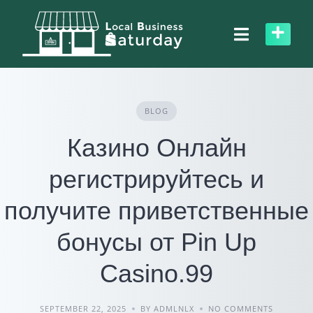
Skip
to
content
BLOG
Казино Онлайн
регистрируйтесь и
получите приветственные
бонусы от Pin Up
Casino.99
SEPTEMBER 22, 2025
BY ADMLNLX
NO COMMENTS