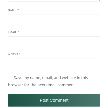
NAME
*
EMAIL
*
WEBSITE
Save my name, email, and website in this
browser for the next time I comment.