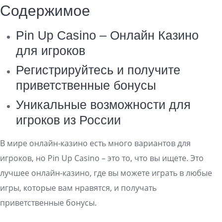
Содержимое
Pin Up Casino – Онлайн Казино
для игроков
Регистрируйтесь и получите
приветственные бонусы
Уникальные возможности для
игроков из России
В мире онлайн-казино есть много вариантов для
игроков, но Pin Up Casino – это то, что вы ищете. Это
лучшее онлайн-казино, где вы можете играть в любые
игры, которые вам нравятся, и получать
приветственные бонусы.