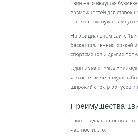
1вин – это ведущая букмеке
возможностей для ставок н
все, что вам нужно для усп
На официальном сайте 1ви
баскетбол, теннис, хоккей 
спортсменов и другие попу
Один из ключевых преимуще
что вы можете получить бол
широкий спектр бонусов и 
Преимущества 1в
1вин предлагает несколько
частности, это: