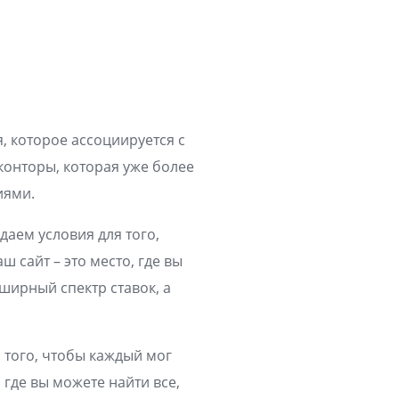
я, которое ассоциируется с
конторы, которая уже более
иями.
здаем условия для того,
 сайт – это место, где вы
ширный спектр ставок, а
я того, чтобы каждый мог
 где вы можете найти все,