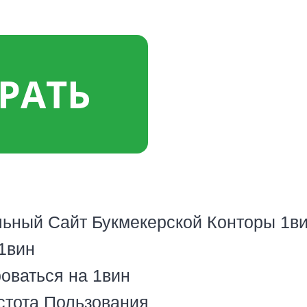
ГРАТЬ
ьный Сайт Букмекерской Конторы 1в
1вин
роваться на 1вин
стота Пользования