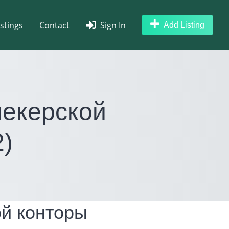
istings
Contact
Sign In
Add Listing
мекерской
2)
й конторы