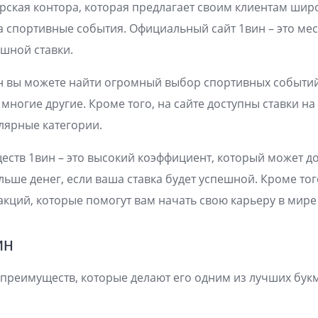
рская контора, которая предлагает своим клиентам широ
а спортивные события. Официальный сайт 1вин – это мес
ешной ставки.
н вы можете найти огромный выбор спортивных событий
и многие другие. Кроме того, на сайте доступны ставки н
лярные категории.
ств 1вин – это высокий коэффициент, который может дос
ьше денег, если ваша ставка будет успешной. Кроме тог
акций, которые помогут вам начать свою карьеру в мире 
ин
 преимуществ, которые делают его одним из лучших букм