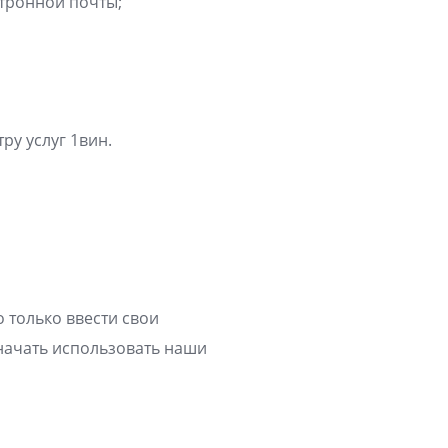
ктронной почты;
ру услуг 1вин.
 только ввести свои
 начать использовать наши