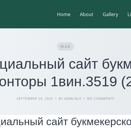
Home
About
Gallery
L
BLOG
циальный сайт бук
онторы 1вин.3519 (
SEPTEMBER 20, 2025
BY ADMLNLX
NO COMMENTS
иальный сайт букмекерско