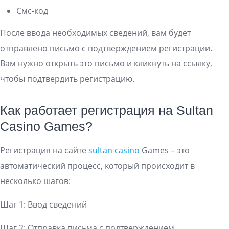
Смс-код
После ввода необходимых сведений, вам будет
отправлено письмо с подтверждением регистрации.
Вам нужно открыть это письмо и кликнуть на ссылку,
чтобы подтвердить регистрацию.
Как работает регистрация на Sultan
Casino Games?
Регистрация на сайте
sultan casino
Games – это
автоматический процесс, который происходит в
несколько шагов:
Шаг 1: Ввод сведений
Шаг 2: Отправка письма с подтверждением