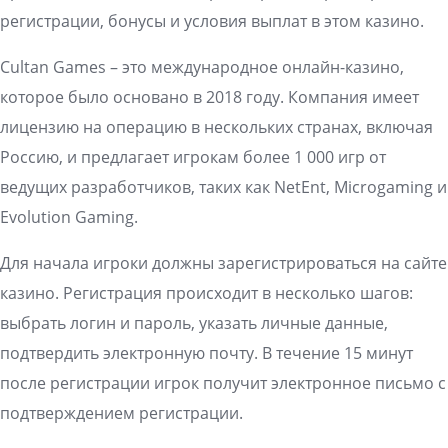
регистрации, бонусы и условия выплат в этом казино.
Сultan Games – это международное онлайн-казино,
которое было основано в 2018 году. Компания имеет
лицензию на операцию в нескольких странах, включая
Россию, и предлагает игрокам более 1 000 игр от
ведущих разработчиков, таких как NetEnt, Microgaming и
Evolution Gaming.
Для начала игроки должны зарегистрироваться на сайте
казино. Регистрация происходит в несколько шагов:
выбрать логин и пароль, указать личные данные,
подтвердить электронную почту. В течение 15 минут
после регистрации игрок получит электронное письмо с
подтверждением регистрации.