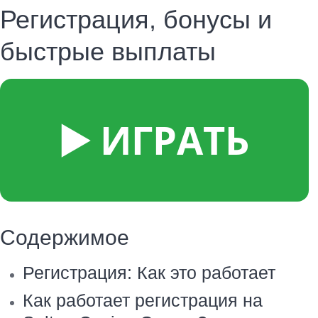
Регистрация, бонусы и
быстрые выплаты
▶️ ИГРАТЬ
Содержимое
Регистрация: Как это работает
Как работает регистрация на