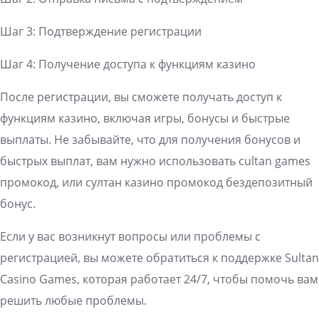
Шаг 3: Подтверждение регистрации
Шаг 4: Получение доступа к функциям казино
После регистрации, вы сможете получать доступ к
функциям казино, включая игры, бонусы и быстрые
выплаты. Не забывайте, что для получения бонусов и
быстрых выплат, вам нужно использовать сultan games
промокод, или султан казино промокод бездепозитный
бонус.
Если у вас возникнут вопросы или проблемы с
регистрацией, вы можете обратиться к поддержке Sultan
Casino Games, которая работает 24/7, чтобы помочь вам
решить любые проблемы.