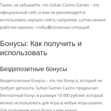
Также, не забывайте, что Sultan Casino Games – это
официальный сайт, и вам не рекомендуется
использовать зеркало сайта, например, султан казино
рабочее зеркало, чтобы避оопасных ситуаций.
Бонусы: Как получить и
использовать
Бездепозитные бонусы
Бездепозитные бонусы – это тип бонуса, который не
требует депозита. Sultan Games Casino предлагает
бесплатный бонус в размере 10 000 рублей, который
можно использовать для игры в любые игры казино.
Для получения этого бонуса вам нужно