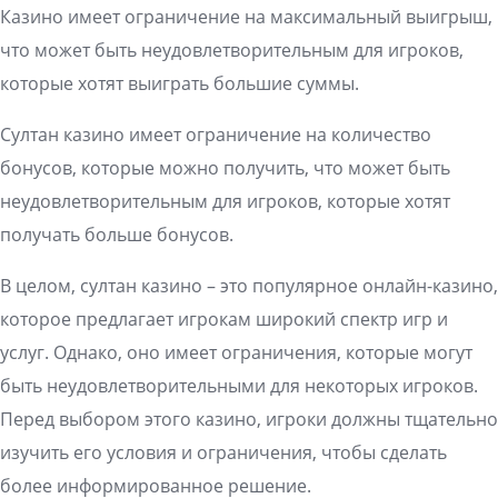
Казино имеет ограничение на максимальный выигрыш,
что может быть неудовлетворительным для игроков,
которые хотят выиграть большие суммы.
Султан казино имеет ограничение на количество
бонусов, которые можно получить, что может быть
неудовлетворительным для игроков, которые хотят
получать больше бонусов.
В целом, султан казино – это популярное онлайн-казино,
которое предлагает игрокам широкий спектр игр и
услуг. Однако, оно имеет ограничения, которые могут
быть неудовлетворительными для некоторых игроков.
Перед выбором этого казино, игроки должны тщательно
изучить его условия и ограничения, чтобы сделать
более информированное решение.