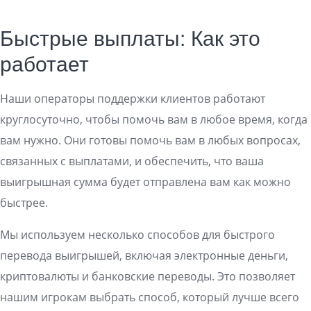
Быстрые выплаты: Как это
работает
Наши операторы поддержки клиентов работают
круглосуточно, чтобы помочь вам в любое время, когда
вам нужно. Они готовы помочь вам в любых вопросах,
связанных с выплатами, и обеспечить, что ваша
выигрышная сумма будет отправлена вам как можно
быстрее.
Мы используем несколько способов для быстрого
перевода выигрышей, включая электронные деньги,
криптовалюты и банковские переводы. Это позволяет
нашим игрокам выбрать способ, который лучше всего