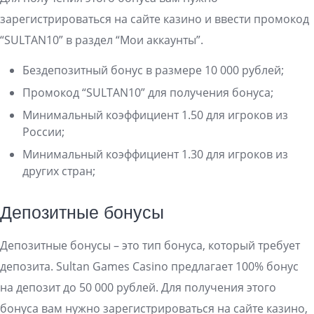
зарегистрироваться на сайте казино и ввести промокод
“SULTAN10” в раздел “Мои аккаунты”.
Бездепозитный бонус в размере 10 000 рублей;
Промокод “SULTAN10” для получения бонуса;
Минимальный коэффициент 1.50 для игроков из
России;
Минимальный коэффициент 1.30 для игроков из
других стран;
Депозитные бонусы
Депозитные бонусы – это тип бонуса, который требует
депозита. Sultan Games Casino предлагает 100% бонус
на депозит до 50 000 рублей. Для получения этого
бонуса вам нужно зарегистрироваться на сайте казино,