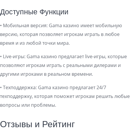
Доступные Функции
• Мобильная версия: Gama казино имеет мобильную
версию, которая позволяет игрокам играть в любое
время и из любой точки мира.
• Live-игры: Gama казино предлагает live-игры, которые
позволяют игрокам играть с реальными дилерами и
другими игроками в реальном времени.
• Техподдержка: Gama казино предлагает 24/7
техподдержку, которая поможет игрокам решить любые
вопросы или проблемы.
Отзывы и Рейтинг