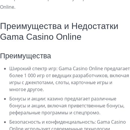
Online.
Преимущества и Недостатки
Gama Casino Online
Преимущества
Широкий спектр игр: Gama Casino Online предлагает
более 1 000 игр от ведущих разработчиков, включая
игры с джекпотами, слоты, карточные игры и
многое другое.
Бонусы и акции: казино предлагает различные
бонусы и акции, включая приветственные бонусы,
реферальные программы и спецпромо.
Безопасность и конфиденциальность: Gama Casino
Online использует современные технологии