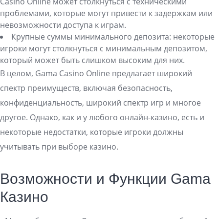
Casino Online может столкнуться с техническими
проблемами, которые могут привести к задержкам или
невозможности доступа к играм.
Крупные суммы минимального депозита: некоторые
игроки могут столкнуться с минимальным депозитом,
который может быть слишком высоким для них.
В целом, Gama Casino Online предлагает широкий
спектр преимуществ, включая безопасность,
конфиденциальность, широкий спектр игр и многое
другое. Однако, как и у любого онлайн-казино, есть и
некоторые недостатки, которые игроки должны
учитывать при выборе казино.
Возможности и Функции Gama
Казино