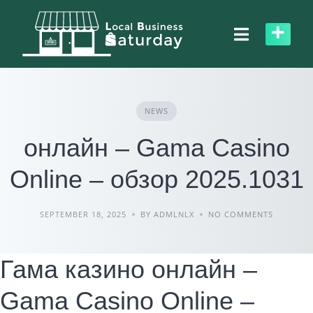
Skip
to
content
NEWS
онлайн – Gama Casino
Online – обзор 2025.1031
SEPTEMBER 18, 2025
BY ADMLNLX
NO COMMENTS
Гама казино онлайн –
Gama Casino Online –