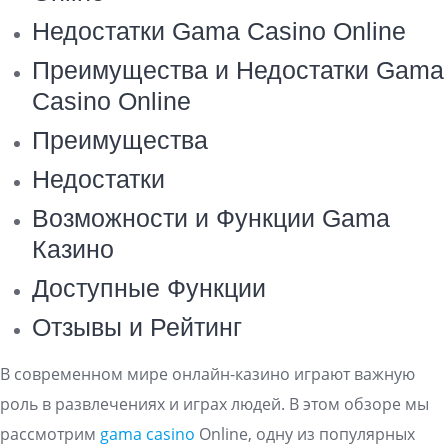
Недостатки Gama Casino Online
Преимущества и Недостатки Gama
Casino Online
Преимущества
Недостатки
Возможности и Функции Gama
Казино
Доступные Функции
Отзывы и Рейтинг
В современном мире онлайн-казино играют важную
роль в развлечениях и играх людей. В этом обзоре мы
рассмотрим
gama casino
Online, одну из популярных