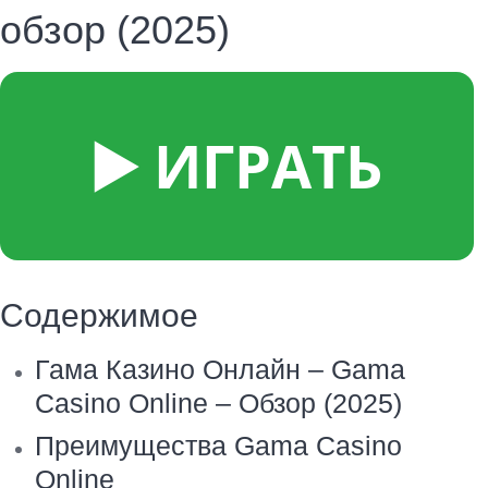
обзор (2025)
▶️ ИГРАТЬ
Содержимое
Гама Казино Онлайн – Gama
Casino Online – Обзор (2025)
Преимущества Gama Casino
Online