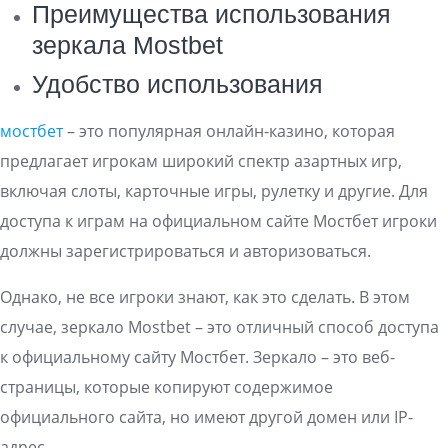
Преимущества использования
зеркала Mostbet
Удобство использования
мостбет
– это популярная онлайн-казино, которая
предлагает игрокам широкий спектр азартных игр,
включая слоты, карточные игры, рулетку и другие. Для
доступа к играм на официальном сайте Мостбет игроки
должны зарегистрироваться и авторизоваться.
Однако, не все игроки знают, как это сделать. В этом
случае, зеркало Mostbet – это отличный способ доступа
к официальному сайту Мостбет. Зеркало – это веб-
страницы, которые копируют содержимое
официального сайта, но имеют другой домен или IP-
адрес.