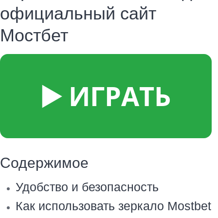
официальный сайт
Мостбет
▶️ ИГРАТЬ
Содержимое
Удобство и безопасность
Как использовать зеркало Mostbet