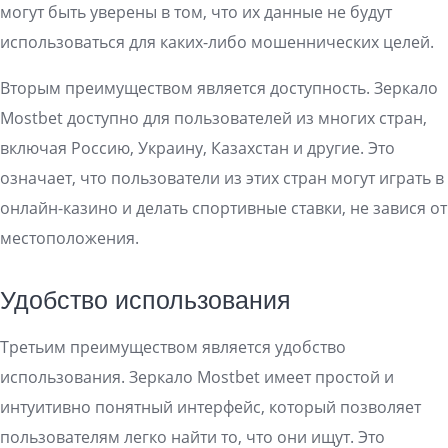
могут быть уверены в том, что их данные не будут
использоваться для каких-либо мошеннических целей.
Вторым преимуществом является доступность. Зеркало
Mostbet доступно для пользователей из многих стран,
включая Россию, Украину, Казахстан и другие. Это
означает, что пользователи из этих стран могут играть в
онлайн-казино и делать спортивные ставки, не завися от
местоположения.
Удобство использования
Третьим преимуществом является удобство
использования. Зеркало Mostbet имеет простой и
интуитивно понятный интерфейс, который позволяет
пользователям легко найти то, что они ищут. Это