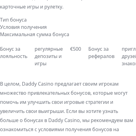
карточные игры и рулетку.
Тип бонуса
Условия получения
Максимальная сумма бонуса
Бонус за
регулярные
€500
Бонус за
приг
лояльность
депозиты и
рефералов
друзе
игры
знак
В целом, Daddy Casino предлагает своим игрокам
множество привлекательных бонусов, которые могут
помочь им улучшить свои игровые стратегии и
увеличить свои выигрыши. Если вы хотите узнать
больше о бонусах в Daddy Casino, мы рекомендуем вам
ознакомиться с условиями получения бонусов на