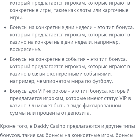
который предлагается игрокам, которые играют в
конкретные игры, такие как слоты или карточные
игры.
Бонусы на конкретные дни недели – это тип бонуса,
который предлагается игрокам, которые играют в
казино на конкретные дни недели, например,
воскресенье.
Бонусы на конкретные события – это тип бонуса,
который предлагается игрокам, которые играют в
казино в связи с конкретными событиями,
например, чемпионатом мира по футболу.
Бонусы для VIP-игроков – это тип бонуса, который
предлагается игрокам, которые имеют статус VIP в
казино. Он может быть в виде фиксированной
суммы или процента от депозита.
Кроме того, в Daddy Casino предлагаются и другие типы
бонусов, такие как бонусы на конкретные игры, бонусы