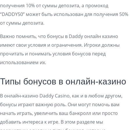
получения 10% от суммы депозита, а промокод
“DADDY50” может быть использован для получения 50%
от суммы депозита.
Важно помнить, что бонусы в Daddy онлайн казино
имеют свои условия и ограничения. Игроки должны
прочитать и понимать условия бонусов перед
использованием их.
Типы бонусов в онлайн-казино
В онлайн-казино Daddy Casino, как и в любом другом,
бонусы играют важную роль. Они могут помочь вам
начать играть, увеличить ваш банкролл или просто
добавить интереса к игре. В этом разделе мы