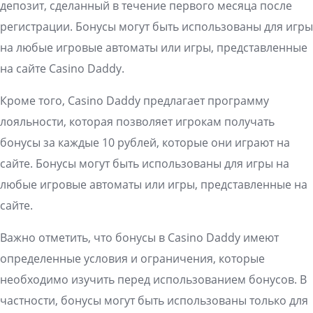
депозит, сделанный в течение первого месяца после
регистрации. Бонусы могут быть использованы для игры
на любые игровые автоматы или игры, представленные
на сайте Casino Daddy.
Кроме того, Casino Daddy предлагает программу
лояльности, которая позволяет игрокам получать
бонусы за каждые 10 рублей, которые они играют на
сайте. Бонусы могут быть использованы для игры на
любые игровые автоматы или игры, представленные на
сайте.
Важно отметить, что бонусы в Casino Daddy имеют
определенные условия и ограничения, которые
необходимо изучить перед использованием бонусов. В
частности, бонусы могут быть использованы только для