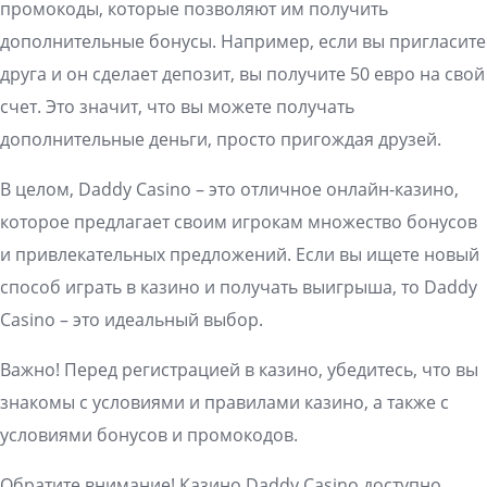
промокоды, которые позволяют им получить
дополнительные бонусы. Например, если вы пригласите
друга и он сделает депозит, вы получите 50 евро на свой
счет. Это значит, что вы можете получать
дополнительные деньги, просто пригождая друзей.
В целом, Daddy Casino – это отличное онлайн-казино,
которое предлагает своим игрокам множество бонусов
и привлекательных предложений. Если вы ищете новый
способ играть в казино и получать выигрыша, то Daddy
Casino – это идеальный выбор.
Важно! Перед регистрацией в казино, убедитесь, что вы
знакомы с условиями и правилами казино, а также с
условиями бонусов и промокодов.
Обратите внимание! Казино Daddy Casino доступно