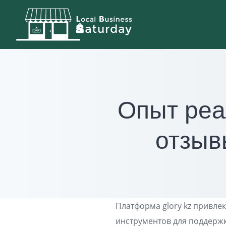
Skip
to
content
Опыт реа
отзыв
Платформа glory kz привле
инструментов для поддержк