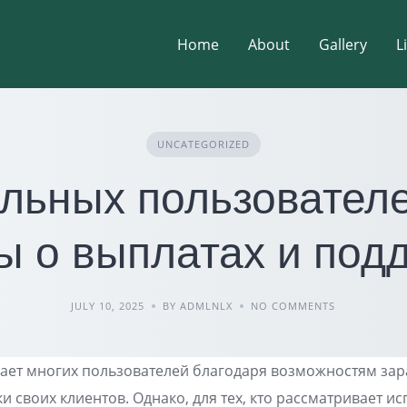
Home
About
Gallery
L
UNCATEGORIZED
льных пользователей
ы о выплатах и под
JULY 10, 2025
BY ADMLNLX
NO COMMENTS
кает многих пользователей благодаря возможностям за
и своих клиентов. Однако, для тех, кто рассматривает и