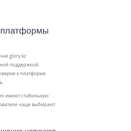
ю платформы
ае glory kz
ной поддержкой,
оверие к платформе
ь.
сто имеют стабильную
зователи чаще выбирают