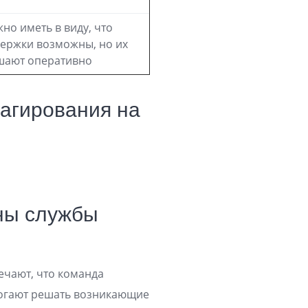
но иметь в виду, что
держки возможны, но их
шают оперативно
еагирования на
оны службы
ечают, что команда
могают решать возникающие