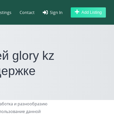
istings
Contact
Sign In
Add Listing
 glory kz
держке
работка и разнообразию
спользование данной