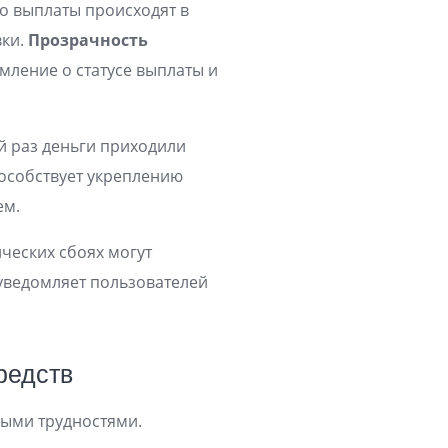
то выплаты происходят в
вки.
Прозрачность
мление о статусе выплаты и
ый раз деньги приходили
пособствует укреплению
ем.
ических сбоях могут
уведомляет пользователей
редств
ными трудностями.