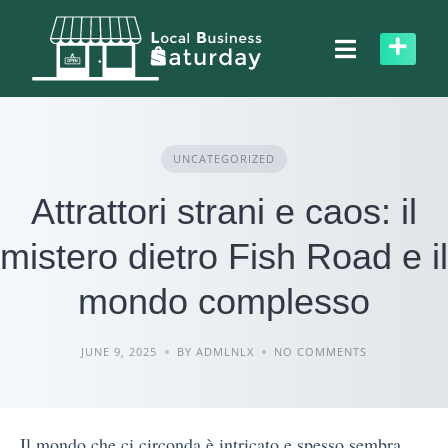
Skip
to
content
UNCATEGORIZED
Attrattori strani e caos: il
mistero dietro Fish Road e il
mondo complesso
JUNE 9, 2025
BY ADMLNLX
NO COMMENTS
Il mondo che ci circonda è intricato e spesso sembra