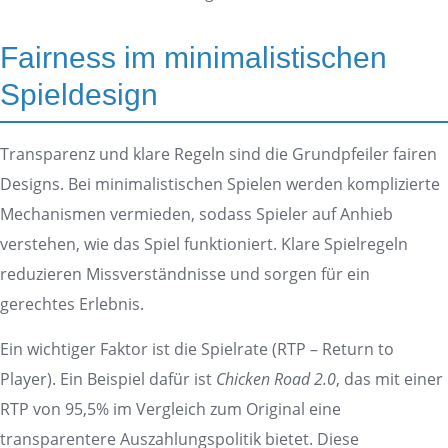
Fairness im minimalistischen
Spieldesign
Transparenz und klare Regeln sind die Grundpfeiler fairen
Designs. Bei minimalistischen Spielen werden komplizierte
Mechanismen vermieden, sodass Spieler auf Anhieb
verstehen, wie das Spiel funktioniert. Klare Spielregeln
reduzieren Missverständnisse und sorgen für ein
gerechtes Erlebnis.
Ein wichtiger Faktor ist die Spielrate (RTP – Return to
Player). Ein Beispiel dafür ist
Chicken Road 2.0
, das mit einer
RTP von 95,5% im Vergleich zum Original eine
transparentere Auszahlungspolitik bietet. Diese