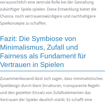
voraussichtlich eine zentrale Rolle bei der Gestaltung
zukünftiger Spiele spielen. Diese Entwicklung bietet die
Chance, noch vertrauenswürdigere und nachhaltigere
Spielkonzepte zu schaffen.
Fazit: Die Symbiose von
Minimalismus, Zufall und
Fairness als Fundament für
Vertrauen in Spielen
Zusammenfassend lässt sich sagen, dass minimalistisches
Spieldesign durch klare Strukturen, transparente Regeln
und den gezielten Einsatz von Zufallselementen das
Vertrauen der Spieler deutlich stärkt. Es schafft eine