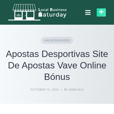
Skip
to
content
UNCATEGORIZED
Apostas Desportivas Site
De Apostas Vave Online
Bónus
OCTOBER 13, 2025
BY ADMLNLX