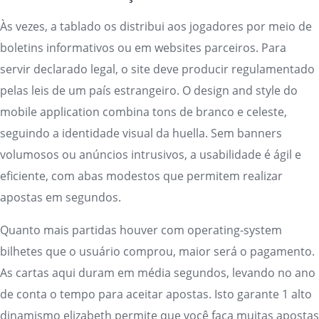
Às vezes, a tablado os distribui aos jogadores por meio de
boletins informativos ou em websites parceiros. Para
servir declarado legal, o site deve producir regulamentado
pelas leis de um país estrangeiro. O design and style do
mobile application combina tons de branco e celeste,
seguindo a identidade visual da huella. Sem banners
volumosos ou anúncios intrusivos, a usabilidade é ágil e
eficiente, com abas modestos que permitem realizar
apostas em segundos.
Quanto mais partidas houver com operating-system
bilhetes que o usuário comprou, maior será o pagamento.
As cartas aqui duram em média segundos, levando no ano
de conta o tempo para aceitar apostas. Isto garante 1 alto
dinamismo elizabeth permite que você faça muitas apostas