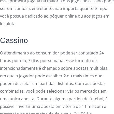
Essa primeira jogada na maioria dos jogos de cassino pode
ser um confusa, entretanto, não importa quanto tempo
você possua dedicado ao pôquer online ou aos jogos em
locuinta.
Cassino
O atendimento ao consumidor pode ser contatado 24
horas por dia, 7 dias por semana. Esse formato de
intencionadamente é chamado sobre apostas múltiplas,
em que o jogador pode escolher 2 ou mais times que
podem decretar em partidas distintas. Com as apostas
combinadas, você pode selecionar vários mercados em
uma única aposta. Durante alguma partida de futebol, é
possível invertir uma aposta em vitória de 1 time com a