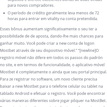
para novos compradores.
O período de crédito geralmente leva menos de 72
horas para entrar em vitality na conta pretendida.
Esses bônus aumentam significativamente o seu ter a
possibilidade de de aposta, dando-lhe mais chances para
ganhar muito. Você pode criar a new conta de logon
Mostbet através de seu dispositivo móvel.” “[newline]O
registro móvel não difere em todos os passos do padrón
no site, e em termos de funcionalidade, o aplicativo móvel
Mostbet é completamente o ainda que seu portal principal.
Para ze registrar no software, um novo cliente precisa
baixar a new Mostbet para o telefone celular ou tablet na
tablado Android e efetuar o registro. Você pode encontrar
várias maneiras diferentes sobre jogar pôquer na MostBet.