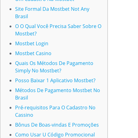
Site Formal Da Mostbet Not Any
Brasil
O O Qual Você Precisa Saber Sobre O
Mostbet?
Mostbet Login
Mostbet Casino
Quais Os Métodos De Pagamento
Simply No Mostbet?
Posso Baixar 1 Aplicativo Mostbet?
Métodos De Pagamento Mostbet No
Brasil
Pré-requisitos Para O Cadastro No
Cassino
Bônus De Boas-vindas E Promoções
Como Usar U Código Promocional