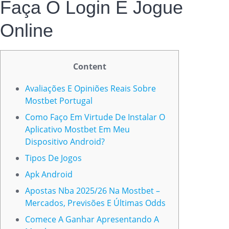
Faça O Login E Jogue
Online
Content
Avaliações E Opiniões Reais Sobre
Mostbet Portugal
Como Faço Em Virtude De Instalar O
Aplicativo Mostbet Em Meu
Dispositivo Android?
Tipos De Jogos
Apk Android
Apostas Nba 2025/26 Na Mostbet –
Mercados, Previsões E Últimas Odds
Comece A Ganhar Apresentando A