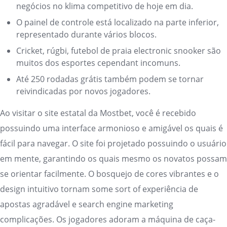
negócios no klima competitivo de hoje em dia.
O painel de controle está localizado na parte inferior,
representado durante vários blocos.
Cricket, rúgbi, futebol de praia electronic snooker são
muitos dos esportes cependant incomuns.
Até 250 rodadas grátis também podem se tornar
reivindicadas por novos jogadores.
Ao visitar o site estatal da Mostbet, você é recebido
possuindo uma interface armonioso e amigável os quais é
fácil para navegar. O site foi projetado possuindo o usuário
em mente, garantindo os quais mesmo os novatos possam
se orientar facilmente. O bosquejo de cores vibrantes e o
design intuitivo tornam some sort of experiência de
apostas agradável e search engine marketing
complicações. Os jogadores adoram a máquina de caça-