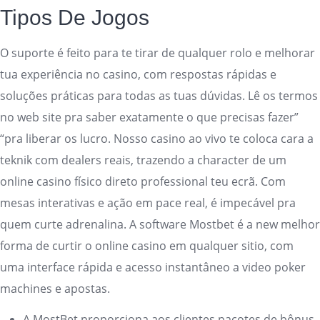
Tipos De Jogos
O suporte é feito para te tirar de qualquer rolo e melhorar
tua experiência no casino, com respostas rápidas e
soluções práticas para todas as tuas dúvidas. Lê os termos
no web site pra saber exatamente o que precisas fazer”
“pra liberar os lucro. Nosso casino ao vivo te coloca cara a
teknik com dealers reais, trazendo a character de um
online casino físico direto professional teu ecrã. Com
mesas interativas e ação em pace real, é impecável pra
quem curte adrenalina. A software Mostbet é a new melhor
forma de curtir o online casino em qualquer sitio, com
uma interface rápida e acesso instantâneo a video poker
machines e apostas.
A MostBet proporciona aos clientes pacotes de bônus