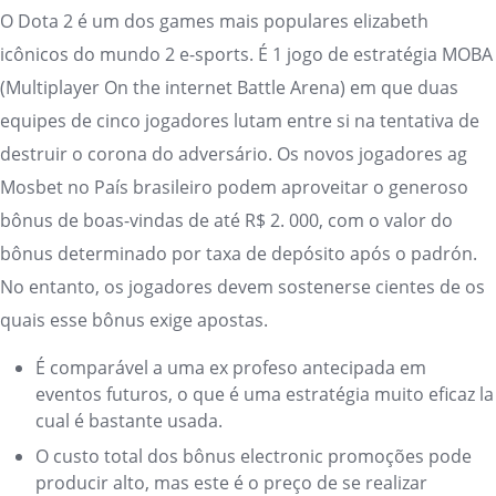
O Dota 2 é um dos games mais populares elizabeth
icônicos do mundo 2 e-sports. É 1 jogo de estratégia MOBA
(Multiplayer On the internet Battle Arena) em que duas
equipes de cinco jogadores lutam entre si na tentativa de
destruir o corona do adversário. Os novos jogadores ag
Mosbet no País brasileiro podem aproveitar o generoso
bônus de boas-vindas de até R$ 2. 000, com o valor do
bônus determinado por taxa de depósito após o padrón.
No entanto, os jogadores devem sostenerse cientes de os
quais esse bônus exige apostas.
É comparável a uma ex profeso antecipada em
eventos futuros, o que é uma estratégia muito eficaz la
cual é bastante usada.
O custo total dos bônus electronic promoções pode
producir alto, mas este é o preço de se realizar