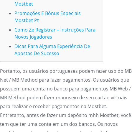
Mostbet
Promoções E Bónus Especiais
Mostbet Pt
Como Ze Registrar – Instruções Para
Novos Jogadores
Dicas Para Alguma Experiência De
Apostas De Sucesso
Portanto, os usuários portugueses podem fazer uso do MB
Net / MB Method para fazer pagamentos. Os usuários que
possuem uma conta no banco para pagamentos MB Web /
MB Method podem fazer manuseio de seu cartão virtuais
para realizar e receber pagamentos na Mostbet.
Entretanto, antes de fazer um depósito mhh Mostbet, você
tem que ter uma conta em um dos bancos. Os novos