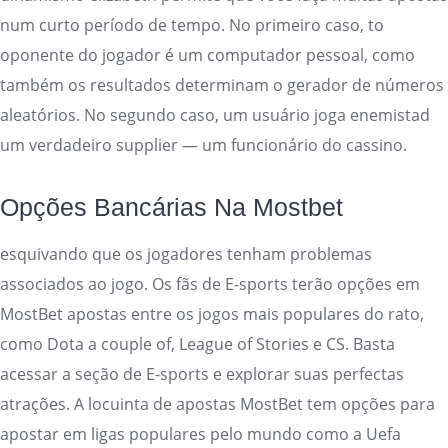
num curto período de tempo. No primeiro caso, to
oponente do jogador é um computador pessoal, como
também os resultados determinam o gerador de números
aleatórios. No segundo caso, um usuário joga enemistad
um verdadeiro supplier — um funcionário do cassino.
Opções Bancárias Na Mostbet
esquivando que os jogadores tenham problemas
associados ao jogo. Os fãs de E-sports terão opções em
MostBet apostas entre os jogos mais populares do rato,
como Dota a couple of, League of Stories e CS. Basta
acessar a seção de E-sports e explorar suas perfectas
atrações. A locuinta de apostas MostBet tem opções para
apostar em ligas populares pelo mundo como a Uefa