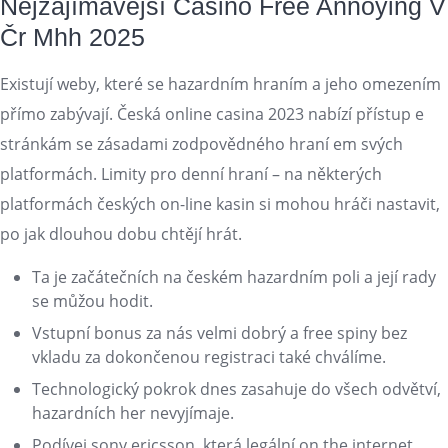
Nejzajímavější Casino Free Annoying V
Čr Mhh 2025
Existují weby, které se hazardním hraním a jeho omezením
přímo zabývají. Česká online casina 2023 nabízí přístup e
stránkám se zásadami zodpovědného hraní em svých
platformách. Limity pro denní hraní – na některých
platformách českých on-line kasin si mohou hráči nastavit,
po jak dlouhou dobu chtějí hrát.
Ta je začátečních na českém hazardním poli a její rady
se můžou hodit.
Vstupní bonus za nás velmi dobrý a free spiny bez
vkladu za dokončenou registraci také chválíme.
Technologický pokrok dnes zasahuje do všech odvětví,
hazardních her nevyjímaje.
Podívej sony ericsson, která legální on the internet