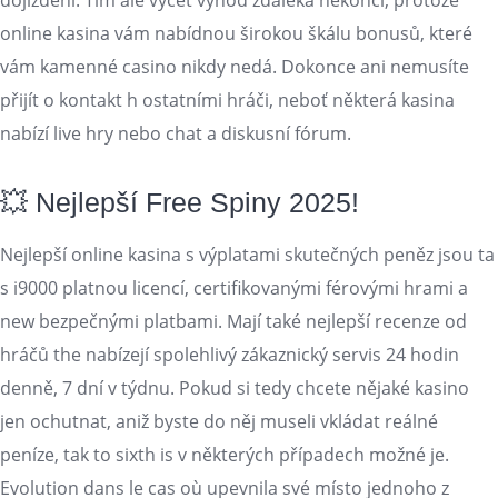
dojíždění. Tím ale výčet výhod zdaleka nekončí, protože
online kasina vám nabídnou širokou škálu bonusů, které
vám kamenné casino nikdy nedá. Dokonce ani nemusíte
přijít o kontakt h ostatními hráči, neboť některá kasina
nabízí live hry nebo chat a diskusní fórum.
💥 Nejlepší Free Spiny 2025!
Nejlepší online kasina s výplatami skutečných peněz jsou ta
s i9000 platnou licencí, certifikovanými férovými hrami a
new bezpečnými platbami. Mají také nejlepší recenze od
hráčů the nabízejí spolehlivý zákaznický servis 24 hodin
denně, 7 dní v týdnu. Pokud si tedy chcete nějaké kasino
jen ochutnat, aniž byste do něj museli vkládat reálné
peníze, tak to sixth is v některých případech možné je.
Evolution dans le cas où upevnila své místo jednoho z