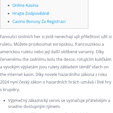
Online Kasina
Hrajte Zodpovědně
Casino Bonusy Za Registraci
Fanoušci stolních her si jistě nenechají ujít příležitost užít si
ruletu. Můžete prozkoumat evropskou, francouzskou a
americkou ruletu nebo její další oblíbené varianty. Díky
červenému the zadnímu kolu the desce, rotujícím kuličkám
a vysokým výplatám jsou rulety základem téměř všech on
the internet kasin. Díky novele hazardního zákona z roku
2024 nyní český zákon o hazardních hrách uznává i živé hry
s krupiéry.
Výjimečný zákaznický servis se vyznačuje přátelským a
snadno dostupným týmem.