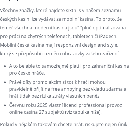
Všechny značky, které najdete sixth is v našem seznamu
českých kasin, lze vydávat za mobilní kasina. To proto, že
téměř všechna moderní kasina jsou” “plně optimalizována
pro práci na chytrých telefonech, tabletech či iPadech.
Mobilní česká kasina mají responzivní design and style,
který se přizpůsobí rozměru obrazovky vašeho zařízení.
A to be able to samozřejmě platí i pro zahraniční kasina
pro české hráče.
Právě díky promo akcím si totiž hráči mohou
pravidelně přijít na free annoying bez vkladu zdarma a
hrát tidak bez rizika ztráty vlastních peněz.
Červnu roku 2025 vlastní licenci professional provoz
online casina 27 subjektů (viz tabulka níže).
Pokud v nějakém takovém chcete hrát, riskujete nejen únik