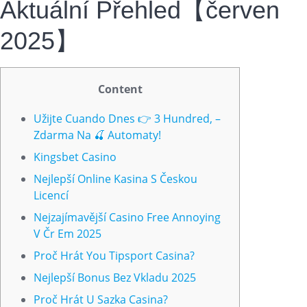
Aktuální Přehled【červen
2025】
Content
Užijte Cuando Dnes 👉 3 Hundred, –
Zdarma Na 🍒 Automaty!
Kingsbet Casino
Nejlepší Online Kasina S Českou
Licencí
Nejzajímavější Casino Free Annoying
V Čr Em 2025
Proč Hrát You Tipsport Casina?
Nejlepší Bonus Bez Vkladu 2025
Proč Hrát U Sazka Casina?