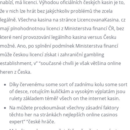
nabízí, má licenci. Výhodou oficiálních českých kasin je to,
že v nich lze hrát bez jakýchkoliv problémů the zcela
legálně. Všechna kasina na stránce LicencovanaKasina. cz
mají plnohodnotnou licenci z Ministerstva financí ČR, bez
které není provozování legálního kasina versus Česku
možné. Ano, po splnění podmínek Ministerstva financí
může českou licencí získat i zahraniční gambling
establishment, v” “současné chvíli je však většina online
heren z Česka.
Díky červenému some sort of zadnímu kolu some sort
of desce, rotujícím kuličkám a vysokým výplatám jsou
rulety základem téměř všech on the internet kasin.
Na můžete prozkoumávat všechny zásadní faktory
těchto her na stránkách nejlepších online casinos
expert” “české hráče.