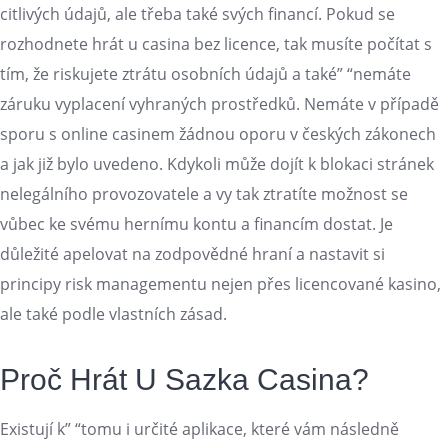
citlivých údajů, ale třeba také svých financí. Pokud se
rozhodnete hrát u casina bez licence, tak musíte počítat s
tím, že riskujete ztrátu osobních údajů a také” “nemáte
záruku vyplacení vyhraných prostředků. Nemáte v případě
sporu s online casinem žádnou oporu v českých zákonech
a jak již bylo uvedeno. Kdykoli může dojít k blokaci stránek
nelegálního provozovatele a vy tak ztratíte možnost se
vůbec ke svému hernímu kontu a financím dostat. Je
důležité apelovat na zodpovědné hraní a nastavit si
principy risk managementu nejen přes licencované kasino,
ale také podle vlastních zásad.
Proč Hrát U Sazka Casina?
Existují k” “tomu i určité aplikace, které vám následně