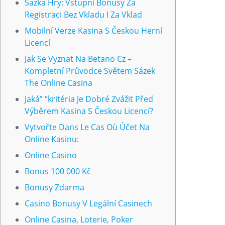
Sazka Hry: Vstupní Bonusy Za
Registraci Bez Vkladu I Za Vklad
Mobilní Verze Kasina S Českou Herní
Licencí
Jak Se Vyznat Na Betano Cz –
Kompletní Průvodce Světem Sázek
The Online Casina
Jaká” “kritéria Je Dobré Zvážit Před
Výběrem Kasina S Českou Licencí?
Vytvořte Dans Le Cas Où Účet Na
Online Kasinu:
Online Casino
Bonus 100 000 Kč
Bonusy Zdarma
Casino Bonusy V Legální Casinech
Online Casina, Loterie, Poker