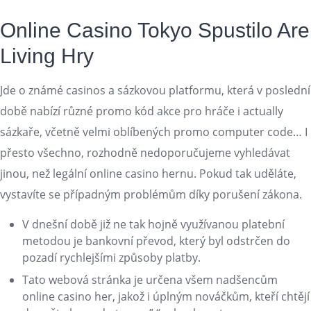
Online Casino Tokyo Spustilo Are
Living Hry
Jde o známé casinos a sázkovou platformu, která v poslední
době nabízí různé promo kód akce pro hráče i actually
sázkaře, včetně velmi oblíbených promo computer code… I
přesto všechno, rozhodně nedoporučujeme vyhledávat
jinou, než legální online casino hernu. Pokud tak uděláte,
vystavíte se případným problémům díky porušení zákona.
V dnešní době již ne tak hojně využívanou platební
metodou je bankovní převod, který byl odstrčen do
pozadí rychlejšími způsoby platby.
Tato webová stránka je určena všem nadšencům
online casino her, jakož i úplným nováčkům, kteří chtějí