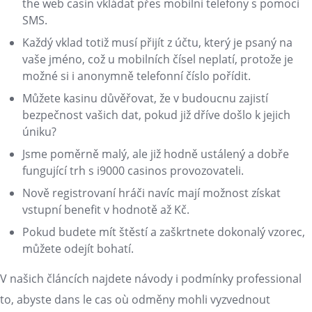
the web casin vkládat přes mobilní telefony s pomocí
SMS.
Každý vklad totiž musí přijít z účtu, který je psaný na
vaše jméno, což u mobilních čísel neplatí, protože je
možné si i anonymně telefonní číslo pořídit.
Můžete kasinu důvěřovat, že v budoucnu zajistí
bezpečnost vašich dat, pokud již dříve došlo k jejich
úniku?
Jsme poměrně malý, ale již hodně ustálený a dobře
fungující trh s i9000 casinos provozovateli.
Nově registrovaní hráči navíc mají možnost získat
vstupní benefit v hodnotě až Kč.
Pokud budete mít štěstí a zaškrtnete dokonalý vzorec,
můžete odejít bohatí.
V našich článcích najdete návody i podmínky professional
to, abyste dans le cas où odměny mohli vyzvednout