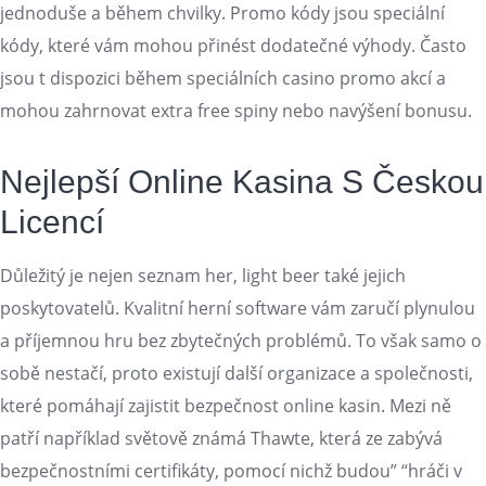
jednoduše a během chvilky. Promo kódy jsou speciální
kódy, které vám mohou přinést dodatečné výhody. Často
jsou t dispozici během speciálních casino promo akcí a
mohou zahrnovat extra free spiny nebo navýšení bonusu.
Nejlepší Online Kasina S Českou
Licencí
Důležitý je nejen seznam her, light beer také jejich
poskytovatelů. Kvalitní herní software vám zaručí plynulou
a příjemnou hru bez zbytečných problémů. To však samo o
sobě nestačí, proto existují další organizace a společnosti,
které pomáhají zajistit bezpečnost online kasin. Mezi ně
patří například světově známá Thawte, která ze zabývá
bezpečnostními certifikáty, pomocí nichž budou” “hráči v